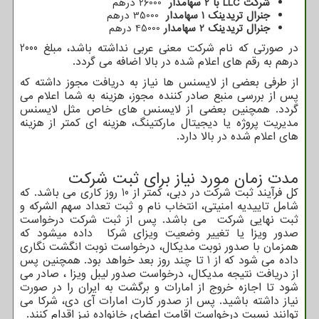
شرکت
LLC
با 2 سهامدار
26000
درهم
جنرال تریدینک 1 سهامدار
35000
درهم
جنرال تریدینک 2 سهامدار
45000
درهم
در صورتی که نام شرکت معنی عربی نداشته باشد، مبلغ 2000
درهم به رقم های اعلام شده در بالا اضافه می گردد.
از طرفی بعضی از لایسنس ها نیاز به دریافت مجوز داشته که
پس از بررسی منبع صادر کننده مجوز، هزینه به شما اعلام می
گردد. همچنین بعضی از لایسنس های خاص مثل لایسنس
مدیریت پروژه یا دیجیتال مارکتینگ، هزینه ای کمتر از هزینه
های اعلام شده در بالا دارد.
مدت زمان مورد نیاز برای ثبت شرکت
کل فرآیند ثبت شرکت در دبی، کمتر از 10 روز کاری می باشد. که
شامل تاییدیه امنیتی، انتخاب نام و ثبت تعداد سهم الشرکه و
ثبت نهایی شرکت می باشد. پس از ثبت شرکت درخواست
صدور ویزا یا تغییر وضعیت ویزای شرکا داده میشود که
همزمان با صدور نوبت مدیکال، درخواست نوبت انگشت نگاری
داده می شود که از 1 تا چند روز بعد خواهد بود. همچنین پس
از دریافت نتیجه مدیکال، درخواست صدور لیبل ویزا ، صادر می
شود تا اجازه خروج از امارات و برگشت به ایران را در صورت
نیاز داشته باشید. پس از صدور کارت امارات آی دی، شرکا می
توانند نسبت درخواست اقامت اعضای خانواده نیز اقدام کنند.