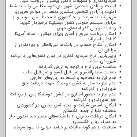
سرمایه‌گذاری و تسهیلات بانکی بیشتر را دریافت کنید.
امنیت و آزادی شخصی: شهروندی دومینیکا می‌تواند به شما
امنیت و آزادی شخصی بیشتری بدهد. در مواقع ضروری،
می‌توانید به سرعت وارد کشوری با محیط امن شوید و از
مزایای سیستم حقوقی کشور دومینیکا برخوردار شوید.
رﺗﺒﻪ 29 برترین گذرنامه‌های جهان
امکان دریافت سریع و آسان ویزای مولتی 10 ساله آمریکا،
کانادا و استرالیا
امکان افتتاح حساب در بانک‌ها بین‌المللی و بهره‌مندی از
مزایای آن
پایین‌ترین نرخ سرمایه گذاری در میان کشورهایی با برنامه
شهروندی مشابه
مناسب ترین نرخ ﺑﺎ ﺗﻮﺟﻪ ﺑﻪ ارزش گذرنامه
تابعیت مادام‌العمر و غیر قابل فسخ و غیر قابل سلب
ﻋﺪم ﻧﯿﺎز ﺑﻪ مصاحبه و ﺗﺴﻠﻂ ﺑﻪ زﺑﺎن‌ﻫﺎی ﺧﺎرﺟﯽ
عدم نیاز به سفر به کشور دومینیکا جهت دریافت حق
شهروندی و گذرنامه
عدم نیاز به حضور اجباری در کشور دومینیکا پس از دریافت
حق شهروندی و گذرنامه
امکان تأسیس شرکت و انجام امور تجاری در کشورهای
مختلف دنیا از جمله انگلستان
امکان دریافت پذیرش از دانشگاه‌های معتبر دنیا (بدون نیاز
به مدرک زبان انگلیسی)
معافیت از هر گونه مالیات بر درآمد جهانی یا سود سرمایه