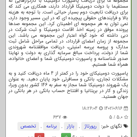
مجموعه ما برای دریافت پاسپورت دومینیکا با کارگزارهایی که
مستقیما با دولت دومینیکا قرارداد دارند، همکاری می کند که
برای دریافت تابعیت دوم بسیار حیاتی است. با توجه به هزینه
بالا و فرایندهای حقوقی پیچیده ای که در این مسیر وجود دارد،
نمی توان به هر مچموعه ای اطمینان کرد. این مجموعه صدها
پرونده موفق در زمینه اخذ اقامت دومینیکا و ثبت شرکت در
دبی داشته که خود گواه اعتبار این مجموعه می باشد. این
مجموعه از زمان امضای قرارداد، در تمامی مراحل شامل ثبت
مدارک و پروسه بررسه امنیتی، دریافت موافقتنامه شهروندی
شما از دولت، پرداخت مبالغ سرمایه گذاری به دولت و نهایتا
صدور شناسنامه و پاسپورت دومینیکای شما و اعضای خانواده،
همراه شما هستیم.
پاسپورت دومینیکای خود را در کمتر از 4 ماه دریافت کنید و به
مشکلات تجاری، بانکی و مسافرتی خود پایان دهید. به عنوان
یک شهروند دومینیکا شما مجاز به سفر به 146 کشور بدون ویزا،
زندگی و کار در بریتانیا و افتتاح حساب بانکی در هر بانکی در
جهان هستید.
18:26:04
1402/06/16
637
5
/
5.0
تگهای خبر:
رپورتاژ
,
بازار
,
برنامه
,
تخصص