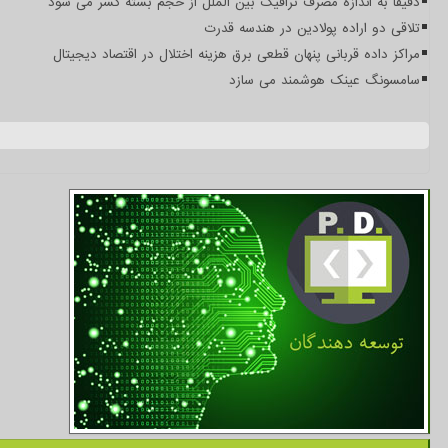
دقیقا به اندازه مصرف ترافیک بین الملل از حجم بسته کسر می شود
تلاقی دو اراده پولادین در هندسه قدرت
مراکز داده قربانی پنهان قطعی برق هزینه اختلال در اقتصاد دیجیتال
سامسونگ عینک هوشمند می سازد