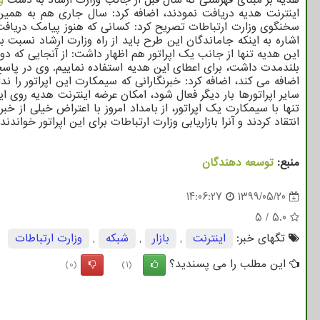
اینترنت هدیه دریافت نمودند، اضافه کرد: سال جاری هم به همی
اشاره به اینکه جاماندگان این طرح باید از راه وزارت ارشاد نسبت ب
این هدیه تنها از جانب یک اپراتور هم اظهار داشت: از آنجایی که د
بلندمدت داشت، برای اعطای این هدیه استفاده نماییم. وی در پاسخ ب
اضافه می کند، اضافه کرد: خبرنگارانی که سیمکارت این اپراتور را 
سایر اپراتورها بار دیگر فعال شود، امکان عرضه اینترنت هدیه روی
تنها با سیمکارت یک اپراتور، از بامداد امروز با اعتراض خیلی از 
انتقاد کردند و آنرا بازاریابی وزارت ارتباطات برای این اپراتور خوا
منبع:
توسعه دهندگان
14:06:27
1399/05/20
5
/
5.0
تگهای خبر:
اینترنت
,
بازار
,
شبكه
,
وزارت ارتباطات
این مطلب را می پسندید؟
(0)
(1)