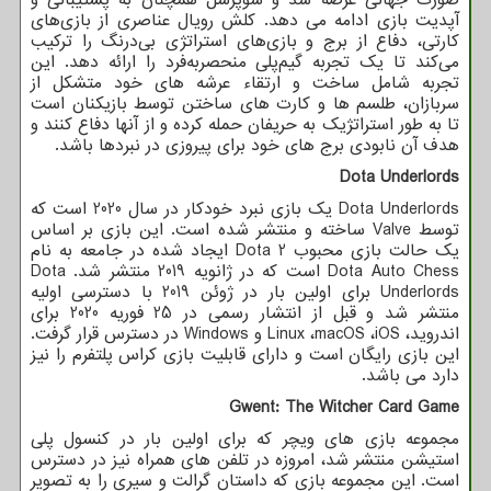
صورت جهانی عرضه شد و سوپرسل همچنان به پشتیبانی و
آپدیت بازی ادامه می دهد. کلش رویال عناصری از بازی‌های
کارتی، دفاع از برج و بازی‌های استراتژی بی‌درنگ را ترکیب
می‌کند تا یک تجربه گیم‌پلی منحصربه‌فرد را ارائه دهد. این
تجربه شامل ساخت و ارتقاء عرشه های خود متشکل از
سربازان، طلسم ها و کارت های ساختن توسط بازیکنان است
تا به طور استراتژیک به حریفان حمله کرده و از آنها دفاع کنند و
هدف آن نابودی برج های خود برای پیروزی در نبردها باشد.
Dota Underlords
Dota Underlords
یک بازی نبرد خودکار در سال 2020 است که
توسط
Valve
ساخته و منتشر شده است. این بازی بر اساس
یک حالت بازی محبوب
Dota 2
ایجاد شده در جامعه به نام
Dota Auto Chess
است که در ژانویه 2019 منتشر شد.
Dota
Underlords
برای اولین بار در ژوئن 2019 با دسترسی اولیه
منتشر شد و قبل از انتشار رسمی در 25 فوریه 2020 برای
اندروید،
iOS
،
macOS
،
Linux
و
Windows
در دسترس قرار گرفت.
این بازی رایگان است و دارای قابلیت بازی کراس پلتفرم را نیز
دارد می باشد.
Gwent: The Witcher Card Game
مجموعه بازی های ویچر که برای اولین بار در کنسول پلی
استیشن منتشر شد، امروزه در تلفن های همراه نیز در دسترس
است. این مجموعه بازی که داستان گرالت و سیری را به تصویر