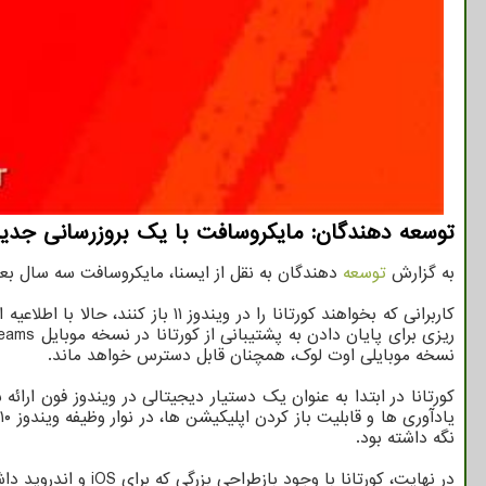
توسعه دهندگان: مایکروسافت با یک بروزرسانی جدید، اپلیکیشن کورتا
به گزارش
توسعه
دهندگان به نقل از ایسنا، مایکروسافت سه سال بعد از اینکه عرضه اپلیکیشن کورتانا برای iOS و اندروید ر
کاربرانی که بخواهند کورتانا را در ویندوز ۱۱ باز کنند، حالا با اطلاعیه ای درباره ی منسوخ شدن این اپلیکیشن و یک لینک به مقاله پشتیبانی درباب این تغییر مواجه خواهند شد. مایکروسافت حالا سرگرم
نسخه موبایلی اوت لوک، همچنان قابل دسترس خواهد ماند.
نگه داشته بود.
در نهایت، کورتانا با وجود بازطراحی بزرگی که برای iOS و اندروید داشت، در رقابت با رقبایی مانند الکسا یا دستیار