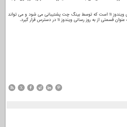
بر اساس گزارش وب سایت ورج، مایکروسافت حالا سرگرم کار روی "ویندوز کوپایلت" (Windows Copilot) است که یک نوار جانبی جدید برای ویندوز ۱۱ است که توسط بینگ چت پشتیبانی می شود و می تواند
ه روز رسانی ویندوز ۱۱ در دسترس قرار گیرد.
X