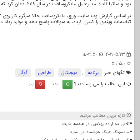
بود و ساتیا نادلا، مدیرعامل مایکروسافت در سال ۲۰۱۹ اذعان کرد که کورتانا از رقبایش عقب افتاده است.
تنظیمات ویندوز را کنترل کرده، به سوالات پاسخ دهد و موارد زیاد دیگری را ان
11:03:50
1402/05/23
5
/
5.0
تگهای خبر:
برنامه
,
دیجیتال
,
طراحی
,
گوگل
این مطلب را می پسندید؟
(0)
(1)
تازه ترین مطالب مرتبط
تلاقی دو اراده پولادین در هندسه قدرت
سامسونگ عینک هوشمند می سازد