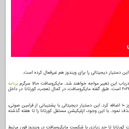
برنامه
ریزی برای پایان دادن به پشتیبانی از کورتانا در نسخه موبایل Teams، "مایکروسافت تیم دیسپلی" و "مایکروسافت تیم رومز" در پاییز سال ۲۰۲۳ است. طبق گفته مایکروسافت، در کمال تعجب، کورتانا در داخل
کورتانا در ابتدا به عنوان یک دستیار دیجیتالی در ویندوز فون ارائه شد و سپس مایکروسافت این دستیار دیجیتالی را در سال ۲۰۱۵ به ویندوز ۱۰ اضافه کرد. این دستیار دیجیتالی با پشتیبانی از فرامین صوتی،
 ها و قابلیت باز کردن اپلیکیشن ها، در نوار وظیفه ویندوز ۱۰ یکپارچه شد. اما بعدها، مایکروسافت کورتانا را از نوار وظیفه ویندوز ۱۱ حذف نمود. با این وجود، اپلیکیشن مستقل کورتانا را تا هفته گذشته
ت کورتانا تا حد زیادی با شکست مایکروسافت در ویندوز فون مرتبط