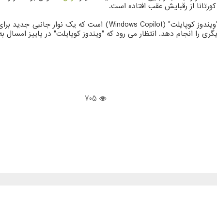
جام دهد. انتظار می رود که "ویندوز کوپایلت" در پاییز امسال به عنوان قسمتی از ب
705