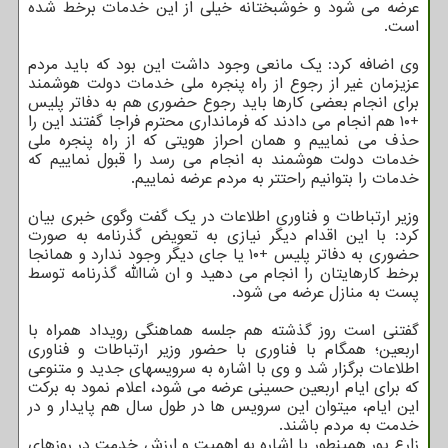
عرضه می شود و خوشبختانه خیلی از این خدمات برخط شده
است.
وی اضافه کرد: یک مانعی وجود داشت این بود که باید مردم
عزیزمان غیر از رجوع از راه پنجره ملی خدمات دولت هوشمند
برای انجام بعضی کارها باید رجوع حضوری هم به دفاتر پلیس
+۱۰ هم انجام می دادند که فرمانداری محترم فراجا گفتند این را
حذف می نماییم و همان احراز هویتی که از راه پنجره ملی
خدمات دولت هوشمند به انجام می رسد را قبول نماییم که
خدمات را بتوانیم راحتتر به مردم عرضه نماییم.
وزیر ارتباطات و فناوری اطلاعات در یک گفت وگوی خبری بیان
کرد: با این اقدام دیگر نیازی به تعویض گذرنامه به صورت
حضوری به دفاتر پلیس +۱۰ یا جای دیگر وجود ندارد و همانجا
برخط کارهایتان را انجام می دهید و ان شاالله گذرنامه توسط
پست به منازل عرضه می شود.
گفتنی است روز گذشته هم جلسه هماهنگی رویداد همراه با
اربعین؛ همگام با فناوری با حضور وزیر ارتباطات و فناوری
اطلاعات برگزار شد و وی با اشاره به سرویسهای جدید و متنوعی
که برای ایام اربعین حسینی عرضه می شود، اعلام نمود به برکت
این ایام، میتوان این سرویس ها در طول سال هم پایدار و در
خدمت به مردم باشند.
زارع پور همینطور با اشاره به اهمیت و ارزش خدمت در روزهای