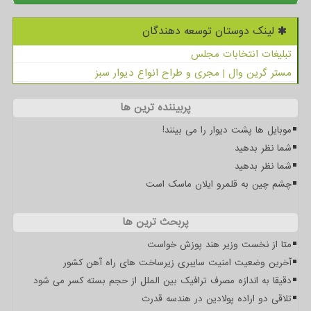
لینک دوستان توسعه دهندگان
تبلیغات انتخابات مجلس
مستر گرین وال | مجری و طراح انواع دیوار سبز
پربیننده ترین ها
موبایل ها پشت دیوار را می بینند!
شما نظر بدهید
شما نظر بدهید
چشم چین به قلمرو ایلان ماسک است
پربحث ترین ها
متا از نخست وزیر هند پوزش خواست
آخرین وضعیت امنیت سایبری زیرساخت های راه آهن کشور
دقیقا به اندازه مصرف ترافیک بین الملل از حجم بسته کسر می شود
تلاقی دو اراده پولادین در هندسه قدرت