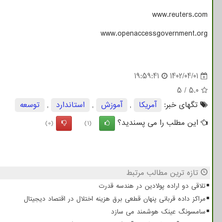
www.reuters.com
www.openaccessgovernment.org
19:59:41
1402/04/01
5
/
5.0
تگهای خبر:
آمریكا
,
آموزش
,
استاندارد
,
توسعه
این مطلب را می پسندید؟
(0)
(1)
تازه ترین مطالب مرتبط
تلاقی دو اراده پولادین در هندسه قدرت
مراکز داده قربانی پنهان قطعی برق هزینه اختلال در اقتصاد دیجیتال
سامسونگ عینک هوشمند می سازد