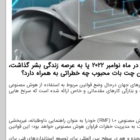
توسعه دهندگان: خراسان رضوی چت بات جی چی تی (ChatGPT)، یک محصول هوش مصنوعی است که در ماه نوامبر 2022 پا به عرصه زندگی بشر گذاشت،
ین چت بات محبوب چه خطراتی به همراه دارد؟
رهای جهان درحال وضع قوانین مربوط به استفاده از هوش مصنوعی
ده و بتازگی کارهای مقدماتی و خاص ارائه شده است که سرنخ هایی
در ۲۶ ژانویه ۲۰۲۳، موسسه ملی فناوری و استانداردها (NIST)، یکی از آژانس های وزارت تجاری ایالات متحده، چارچوب مدیریت ریسک هوش مصنوعی ۱.۰ (RMF) خودرا به عنوان راهنمایی داوطلبانه، غیربخشی
ک به مدیریت خطرات فراوان هوش مصنوعی خواهد بود؛ این قوانین
ده و هم در سطح بین المللی برای توسعه استانداردهای فنی برای