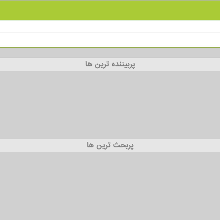
پربیننده ترین ها
پربحث ترین ها