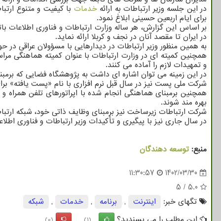
در این جلسه وزیر ارتباطات به ارائه
خدمات
با کیفیت و متنوع ارتبا
برای ایام اربعین حسینی ابلاغ نمود.
بر اساس این گزارش، هر ساله وزارت ارتباطات و فناوری اطلاعات ب
در ایران تا مقصد آنان در نجف و کربلا ارائه نماید.
به همین منظور وزیر ارتباطات در دیدارهایی با مسؤولان عراقی در ح
همچنین کمیته ای در وزارت ارتباطات با عنوان کمیته هماهنگی مراس
و تمهیدات لازم را آماده می کنند.
در این زمینه می توان اشاره ای داشت به پژوهشگاه فضایی که برمبنای
شرکت ملی پست نیز در سال قبل نرم افزاری با نام «پست یافته» برای
همچنین برمبنای هماهنگی انجام شده با اپراتورهای تلفن همراه 
بهره مند شوند.
شرکت ارتباطات زیرساخت نیز برمبنای وظایف ذاتی خود، شبکه ارتباطی خ
در سال جاری نیز با پیگیری و تأکیدات وزیر ارتباطات و فناوری اطل
منبع:
توسعه دهندگان
11:30:57
1402/03/30
5
/
5.0
تگهای خبر:
اینترنت
,
برنامه
,
خدمات
,
شبكه
این مطلب را می پسندید؟
(0)
(1)