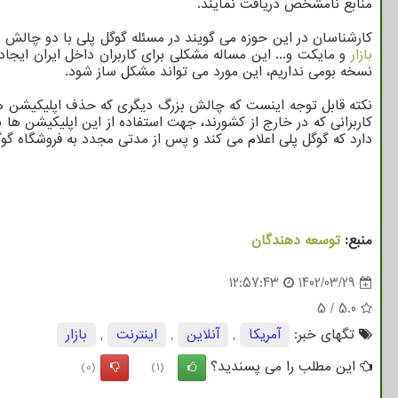
منابع نامشخص دریافت نمایند.
کارشناسان در این حوزه می گویند در مسئله گوگل پلی با دو چالش 
بازار
و مایکت و... این مساله مشکلی برای کاربران داخل ایران ایجا
نسخه بومی نداریم، این مورد می تواند مشکل ساز شود.
نکته قابل توجه اینست که چالش بزرگ دیگری که حذف اپلیکیشن ها از 
کاربرانی که در خارج از کشورند، جهت استفاده از این اپلیکیشن ها
دارد که گوگل پلی اعلام می کند و پس از مدتی مجدد به فروشگاه گو
منبع:
توسعه دهندگان
12:57:43
1402/03/29
5
/
5.0
تگهای خبر:
آمریكا
,
آنلاین
,
اینترنت
,
بازار
این مطلب را می پسندید؟
(0)
(1)