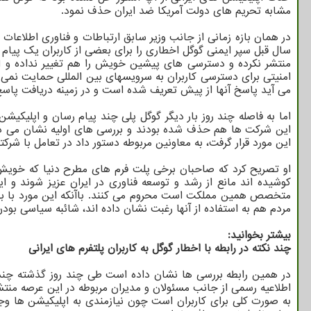
مشابه تحریم های دولت آمریکا ضد ایران حذف نمود.
در همان بازه زمانی از جانب وزیر سابق ارتباطات و فناوری اطلاعا
سال قبل سپر ایمنی گوگل اخطاری را برای بعضی از کاربران یک پیام 
منتشر نکرده و دسترسی های پیشین خویش را هم تغییر نداده و ای
امنیتی برای دسترسی کاربران به سرویسهای بین المللی حمایت نمی نم
می آید پاسخ آنها از پیش تعریف شده است و در زمینه دریافت پاسخ ب
اما به فاصله چند روز بار دیگر گوگل پلی چند پیام رسان و اپلیکیش
این شرکت ها هم حذف شده بودند و بررسی های اولیه نشان می داد ک
این مورد قرار گرفت، به معاونین مربوطه دستور داد در تعامل با شر
او تصریح کرد که صاحبان برخی پلت فرم های مطرح دنیا که خویش ر
کوشیده اند مانع از رشد و توسعه فناوری در ایران عزیز شوند و ای
متخصص همین مملکت است محروم می کنند. باآنکه این مورد با بهان
مردم هم به استفاده از آنها رغبت نشان داده اند، شائبه سیاسی ب
بیشتر بخوانید:
چند نکته در رابطه با اخطار گوگل به کاربران پلتفرم های ایرانی
در همین رابطه بررسی ها نشان داده است طی چند روز گذشته چند اپ
اطلاعیه رسمی از جانب مسئولان و مدیران مربوطه در این عرصه منتش
به صورت کلی برای کاربران است چون نیازمندی به اپلیکیشن ها وجود