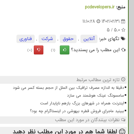
منبع:
pcdevelopers.ir
11:10:28
1402/02/31
5
/
5.0
تگهای خبر:
آنلاین
,
حقوق
,
شركت
,
فناوری
این مطلب را می پسندید؟
(0)
(1)
تازه ترین مطالب مرتبط
دقیقا به اندازه مصرف ترافیک بین الملل از حجم بسته کسر می شود
سامسونگ عینک هوشمند می سازد
اینترنت همراه در شهرهای بزرگ بازهم ناپایدار است
ببینید ماجرای فروش قطره بیهوشی در اینستاگرام چه بود؟
نظرات بینندگان در مورد این مطلب
لطفا شما هم
در مورد این مطلب
نظر دهید