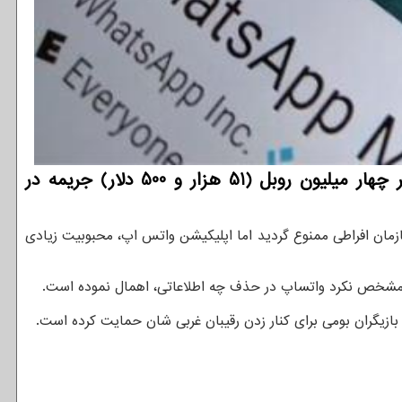
توسعه دهندگان: پیامرسان واتساپ به سبب کوتاهی در حذف محتوای ممنوع، برای نخستین بار با حداکثر چهار میلیون روبل (51 هزار و 500 دلار) جریمه در
ازمان افراطی ممنوع گردید اما اپلیکیشن واتس اپ، محبوبیت زیادی
ما مشخص نکرد واتساپ در حذف چه اطلاعاتی، اهمال نموده است.
بازیگران بومی برای کنار زدن رقیبان غربی شان حمایت کرده است.