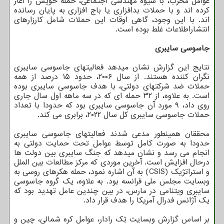
عوامل مخرب، با شیوه مهندسی اجتماعی، حمله خویش را آغاز
کرده اند و با حملات بدافزاری یا باج افزاری به پایان رسانده
اند. با این وجود، گاهی اوقات این حملات شامل کارزارهای
انتشاراطلاعات غلط بوده است.
جاسوسی سایبری
نتایج این گزارش نشان میدهد فعالیتهای جاسوسی سایبری
نگران کننده هستند. از سال ۲۰۰۶، حدود ۱۵ درصد از همه
حملات ضد شرکتهای دولتی، با هدف جاسوسی سایبری بوده
است. به علاوه، از ۳۲ حمله ای که در سه ماهه اول سال جاری
روی داد، ۹ مورد آن جاسوسی سایبری بود که حدودا با تعداد
حملات جاسوسی سایبری کل سال ۲۰۲۲، برابری می کند.
محققان همینطور مدعی شدند فعالیتهای جاسوسی سایبری
حدودا به صورت کامل توسط عوامل تحت حمایت دولتی به
انجام می رسد و نشان میدهد که جنگ سایبری بین دولت ها
درحال افزایش است. آخرین موردی که مرکز مطالعات بین الملل
و استراتژیک (CSIS) به آن اشاره نمود، حمله هکرهای روسی به
وبسایت مجلس ملی فرانسه بود. به علاوه، یک گروه جاسوسی
سایبری ویتنامی در مارس، در بین چندین عامل تهدید بود که
یک آژانس فدرال آمریکا را هدف قرار داد.
بر اساس گزارش وبسایت تِک رادار، عوامل کره شمالی، چین و