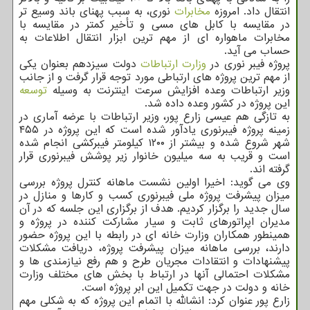
انتقال داد. امروزه
مخابرات
نوری، به سبب پهنای باند وسیع تر
در مقایسه با کابل های مسی و تأخیر کمتر در مقایسه با
مخابرات ماهواره ای از مهم ترین ابزار انتقال اطلاعات به
حساب می آید.
پروژه فیبر نوری در
وزارت ارتباطات
دولت سیزدهم بعنوان یکی
از مهم ترین پروژه های ارتباطی مورد توجه قرار گرفت و از جانب
وزیر ارتباطات وعده افزایش سرعت اینترنت به وسیله
توسعه
این پروژه در کشور وعده داده شد.
به تازگی هم عیسی زارع پور، وزیر ارتباطات با عرضه آماری در
زمینه پروژه فیبرنوری یادآور شده است که این پروژه در ۴۵۵
شهر شروع شده و بیشتر از ۱۲۰۰ کیلومتر فیبرکشی انجام شده
است و قریب به سه میلیون خانوار زیر پوشش فیبرنوری قرار
گرفته اند.
وی می گوید: اخیرا اولین نشست ماهانه کنترل پروژه بررسی
میزان پیشرفت پروژه ملی فیبرنوری کسب و کارها و منازل در
سال جدید را برگزار کردیم. هدف از برگزاری این جلسه که در آن
مدیران اپراتورهای ثابت و سیار مشارکت کننده در پروژه و
همینطور همکاران وزارت خانه ای در رابطه با این پروژه حضور
دارند، بررسی ماهانه میزان پیشرفت پروژه، دریافت مشکلات
پیشنهادات و انتقادات مجریان طرح و هم رفع نیازمندی ها و
مشکلات احتمالی آنها در ارتباط با بخش های مختلف وزارت
خانه و دولت در جهت تکمیل این ابر پروژه است.
زارع پور عنوان کرد: انشالله با اتمام این پروژه که به شکلی مهم