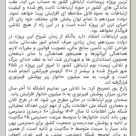
ترین پروژه زیرساخت ارتباطی کشور به حساب می آید، عقب
ماندگی های کشور در حوزه ارتباطات ثابت رفع شده و کیفیت
ارتباطات به نحوه قابل ملاحظه ای افزایش پیدا خواهد نمود.
دولت سیزدهم با تمام توان بخش های مختلف خود پای کار
اجرای این ابر پروژه آمده است و در این راه از هیچ تلاشی
فروگذار نخواهد بود.
وزیر ارتباطات اعتقاد دارد باآنکه از زمان شروع این پروژه در
دولت سیزدهم، زمان زیادی صرف انجام امور مقدماتی مانند
طراحی کلان، تأمین منابع مالی، تصویب قوانین و مقررات لازم،
هماهنگی اپراتورها و همینطور هماهنگی با سایر ذینفعان
همچون استانداری ها و شهرداری شد، اما به لطف خدای بزرگ
و تلاش زیست بوم ارتباطی کشور تا امروز این پروژه در ۴۵۵
شهر شروع شده و بیشتر از ۱۲۰۰ کیلومتر فیبرکشی انجام شده
است و قریب به سه میلیون خانوار زیر پوشش فیبرنوری
قرارگرفته اند.
زارع پور تصریح کرد: ما تلاش می نماییم انشالله تا آخر سال
جاری میزان پوشش فیبرنوری به ۱۰ میلیون خانوار افزایش یابد.
سخنان وزیر ارتباطات در حالی مطرح می شود که در طرح کلان
و معماری شبکه ملی اطلاعات یکی از مهم ترین اهداف عملیاتی
شبکه ملی اطلاعات تا سال ۱۴۰۴ پوشش ۸۰ درصدی دسترسی
پهن باند ثابت خانوارها با متوسط سرعت دسترسی ۲۵ مگابیت
بر ثانیه و پوشش صددرصدی جمعیت کشور برای دسترسی پهن
باند سیار با سرعت متوسط ۱۰ مگابیت بر ثانیه است. از همین
رو برای توسعه شبکه دسترسی مبتنی بر فیبر نوری اصولی