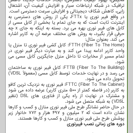
ترافیک در شبکه ارتباطات سیار و افزایش کیفیت آن، اشتغال
زایی، کاهش شکاف دیجیتالی و افزایش سرعت دسترسی است.
در واقع فیبر نوری یا FTTx، یکی از روش های دسترسی به
اینترنت ثابت است که به جای تمام یا بخشی از کابل مسی از
کابل های فیبر نوری بهره می برد. بسته به اینکه به جای x چه
حرفی قرار بگیرد، به روش های مختلف عرضه آن به کاربر اشاره
می کند. بعنوان مثال:
FTTH (Fiber To The Home): کابل کشی فیبر نوری تا منزل یا
واحد کاربر ادامه پیدا می کند و به عبارت دیگر فیبر نوری در
تمام مسیر از مخابرات تا داخل منزل جایگزین کابل مسی می
شود.
FTTB (Fiber To The Building): کابل فیبر نوری به ساختمان
می رسد و در نهایت خدمات توسط کابل مسی (معمولاً VDSL)
تحویل داده می شود.
FTTC (Fiber To The Cabinet): فیبر نوری به نزدیک ترین کافو
به کاربر (در فاصله کمتر از ۵۰۰ متری کاربر) عرضه داده می شود
و مشترک در نهایت از راه یکی از فناوری های DSL (نظیر
VDSL) به شبکه متصل می شود.
در حال حاضر نشانگر طرح ملی فیبر نوری منازل و کسب و کارها
نشان داده است که ۲ میلیون و ۴۹۷ هزار و ۷۷۲ خانوار زیر
پوشش طرح ملی فیبر نوری منازل و کسب و کارها هستند.
دوره های زمانی نصب فیبرنوری