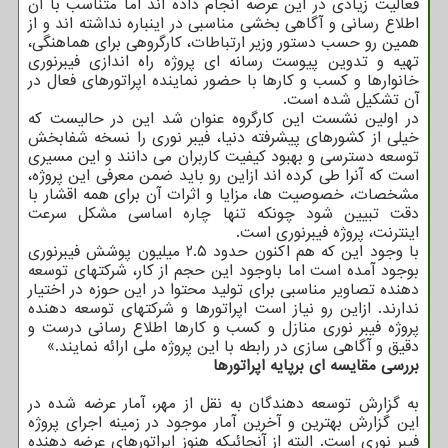
فعالیت زیادی در این عرصه انجام داده اند اما متناسب با آن
اطلاع رسانی و آگاهی بخشی مناسبی در اینباره نداشته اند و از
همین رو حسب دستور وزیر ارتباطات، کارگروهی برای هماهنگی،
تهیه و تدوین پیوست رسانه ای پروژه راه اندازی فیبرنوری
خانوارها و کسب و کارها با حضور نماینده اپراتورهای فعال در
آن تشکیل شده است.
در اولین نشست این کارگروه عنوان شد این در حالیست که
خیلی از کشورهای پیشرفته دنیا، فیبر نوری را نسخه شفابخش
توسعه دسترسی و بهبود کیفیت کاربران می دانند و این مسیری
است که آنرا طی کرده اند ازاین رو باید ضمن معرفی این پروژه،
مشخصات، خصوصیت ها، مزایا و اثرات آن برای همه اقشار با
دقت تبیین شود چونکه تنها چاره اساسی مشکل سرعت
اینترنت، پروژه فیبرنوری است.
با وجود این که هم اکنون حدود ۲.۵ میلیون پوشش فیبرنوری
بوجود آمده است اما باوجود این حجم از کار، شرکتهای توسعه
دهنده تصاویر مناسبی برای تولید محتوا در این حوزه در اختیار
ندارند. ازاین رو نیاز است اپراتورها و شرکتهای توسعه دهنده
پروژه فیبر نوری منازل و کسب و کارها اطلاع رسانی درست و
دقیق و آگاهی سازی در رابطه با این پروژه ملی ارائه نمایند.»
بررسی مقایسه ای برپایه اپراتورها
به گزارش توسعه دهندگان به نقل از مهر، آمار عرضه شده در
این گزارش بهترین و آخرین آمار موجود در زمینه اجرای پروژه
فیبر نوری است. البته از آنجائیکه هنوز اپراتورهای عرضه دهنده