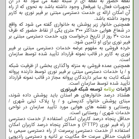
نقطه حضور به نقطه ای از شبکه گفته می شود که در آن
تجهیزات فعال یا غیرفعال وجود داشته باشد به نحوی که از راه
آن امکان ارائه ی خدمت دسترسی مبتنی بر فیبر نوری به کاربر
وجود داشته باشد.
همچنین خانوار زیر پوشش به خانواری گفته می شود که واقع
در شعاع هوایی حداکثر ۳۰۰ متری یکی از نقاط حضور که ظرف
مدت ۳۰ روز از تاریخ درخواست وی، خدمت دسترسی مبتنی بر
فیبر نوری برای او تأمین شود.
خرده فروشی به مفهوم عرضه خدمات دسترسی مبتنی بر فیبر
نوری به کاربر در قالب نمونه قرارداد تأیید شده توسط سازمان
است.
همچنین عمده فروشی به منزله واگذاری بخشی از ظرفیت شبکه
و / یا خدمات دسترسی مبتنی بر فیبر نوری توسط دارنده پروانه
شبکه ثابت به سایر دارندگان پروانه مجاز در قالب نمونه قرارداد
تأیید شده توسط سازمان است.
الزامات
برنامه
توسعه شبکه فیبرنوری
هشتاد درصد خانوارهای هر استان باید پوشش داده شوند،
مبنای پوشش خانوار، کدپستی و / یا پلاک ثبتی شهری /
روستایی و نقشه های هوایی مورد تأیید سازمان در نواحی
خدمات شهری / روستایی است.
حداقل پنجاه درصد کاربران امکان استفاده از خدمت دسترسی
از راه فیبر نوری (FTTP) و حداکثر پنجاه درصد کاربران امکان
استفاده از خدمت دسترسی پرسرعت از راه دسترسی سیمی با
قابلیت حداقل سرعت ۵۰ مگابیت بر ثانیه و دسترسی رادیویی