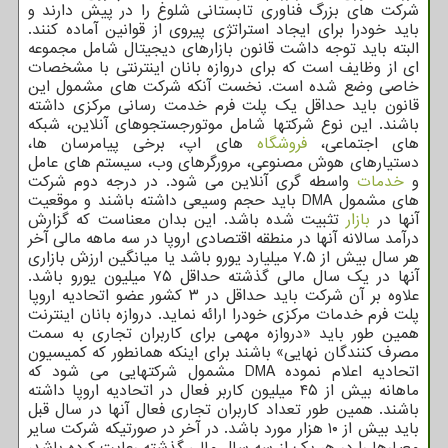
شرکت های بزرگ فناوری تابستانی شلوغ را در پیش دارند و
باید خودرا برای ایجاد استراتژی پیروی از قوانین آماده کنند.
البته باید توجه داشت قانون بازارهای دیجیتال شامل مجموعه
ای از وظایف است که برای دروازه بانان اینترنتی با مشخصات
خاصی وضع شده است. نخست آنکه شرکت های مشمول این
قانون باید حداقل یک پلت فرم خدمت رسانی مرکزی داشته
باشند. این نوع شرکتها شامل موتورجستجوهای آنلاین، شبکه
های اجتماعی،
فروشگاه
های اپ، برخی پیامرسان ها،
دستیارهای هوش مصنوعی، مرورگرهای وب، سیستم های عامل
و
خدمات
واسطه گری آنلاین می شود. در درجه دوم شرکت
های مشمول DMA باید حجم وسیعی داشته باشند و موقعیت
آنها در
بازار
تثبیت شده باشد. این بدان معناست که گزارش
درآمد سالانه آنها در منطقه اقتصادی اروپا در سه ماهه مالی آخر
هر سال بیش از ۷.۵ میلیارد یورو باشد یا میانگین ارزش بازاری
آنها در یک سال مالی گذشته حداقل ۷۵ میلیون یورو باشد.
علاوه بر آن شرکت باید حداقل در ۳ کشور عضو اتحادیه اروپا
پلت فرم خدمات مرکزی خودرا ارائه نماید. دروازه بانان اینترنت
همین طور باید «دروازه مهمی برای کاربران تجاری به سمت
مصرف کنندگان نهایی» باشند برای اینکه همانطور که کمیسیون
اتحادیه اعلام نموده DMA مشمول شرکتهایی می شود که
ماهانه بیش از ۴۵ میلیون کاربر فعال در اتحادیه اروپا داشته
باشند. همین طور تعداد کاربران تجاری فعال آنها در سال قبل
باید بیش از ۱۰ هزار مورد باشد. در آخر در صورتیکه شرکت سایر
معیارها را در هر یک از سه سال مالی گذشته رعایت کرده باشد،