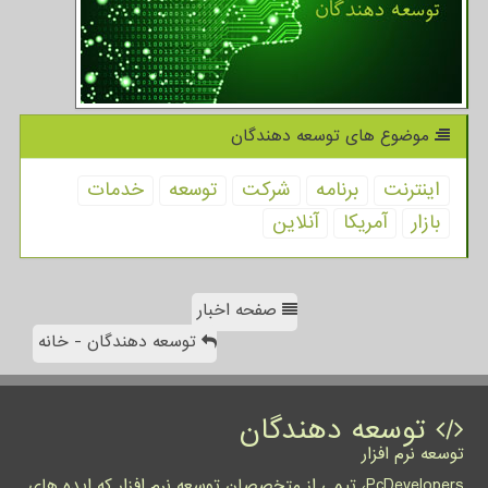
موضوع های توسعه دهندگان
اینترنت
برنامه
شركت
توسعه
خدمات
بازار
آمریكا
آنلاین
صفحه اخبار
توسعه دهندگان - خانه
توسعه دهندگان
توسعه نرم افزار
PcDevelopers، تیمی از متخصصان توسعه نرم افزار که ایده های