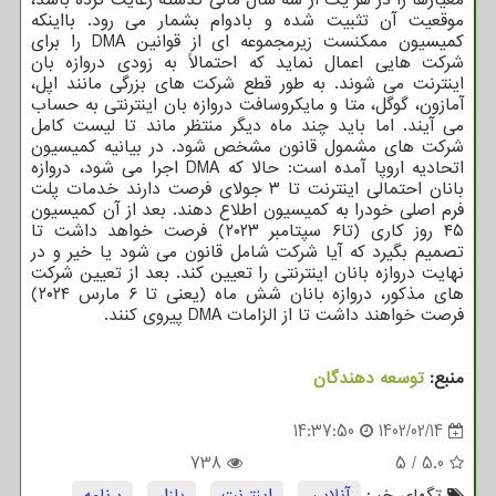
موقعیت آن تثبیت شده و بادوام بشمار می رود. بااینکه
کمیسیون ممکنست زیرمجموعه ای از قوانین DMA را برای
شرکت هایی اعمال نماید که احتمالاً به زودی دروازه بان
اینترنت می شوند. به طور قطع شرکت های بزرگی مانند اپل،
آمازون، گوگل، متا و مایکروسافت دروازه بان اینترنتی به حساب
می آیند. اما باید چند ماه دیگر منتظر ماند تا لیست کامل
شرکت های مشمول قانون مشخص شود. در بیانیه کمیسیون
اتحادیه اروپا آمده است: حالا که DMA اجرا می شود، دروازه
بانان احتمالی اینترنت تا ۳ جولای فرصت دارند خدمات پلت
فرم اصلی خودرا به کمیسیون اطلاع دهند. بعد از آن کمیسیون
۴۵ روز کاری (تا۶ سپتامبر ۲۰۲۳) فرصت خواهد داشت تا
تصمیم بگیرد که آیا شرکت شامل قانون می شود یا خیر و در
نهایت دروازه بانان اینترنتی را تعیین کند. بعد از تعیین شرکت
های مذکور، دروازه بانان شش ماه (یعنی تا ۶ مارس ۲۰۲۴)
فرصت خواهند داشت تا از الزامات DMA پیروی کنند.
منبع:
توسعه دهندگان
14:37:50
1402/02/14
738
5
/
5.0
تگهای خبر:
آنلاین
,
اینترنت
,
بازار
,
برنامه