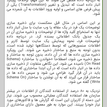
به دریاچه داده منتقل می شوند که این مهم، برخلاف رویکرد
انبار داده است که تبدیل و تغییر (Transformation) یکی از
پیش فرض های اساسی و اولیه ورود اطلاعات به آن شمرده می
شود.
بر این اساس در مثال قبل ممکنست برای ذخیره سازی
توضیحات یک فرد در یک مقاله یا وب سایت با مدل انبار داده
تنها به استخراج کلید واژه ها از توضیحات و ذخیره سازی آن در
یک جدول بانک اطلاعاتی بسنده کرد. در دریاچه داده
توضیحات فرد، نحوه پیمایش یک سایت توسط کاربر و
اطلاعات سنسورهایی که توسط دستگاهها تولید شده است،
بدون توجه به منبع و ساختار ذخیره می شوند. این رویکرد
ذخیره سازی داده ها که در آن داده، بدون توجه به ساختار و
منبع ذخیره می شود، اصطلاحاً «خواندن با ساختار» (Schema
On Read) نامیده می شود. این نگاهی متفاوت از ذخیره سازی
داده ها در انبار داده است که در آن، ابتدا ساختاری که داده ها
باید در آن قرار گیرد طراحی می شود و سپس داده ها در
ساختار قرار می گیرند که به آن نوشتن با ساختار (Schema On
Write) گفته می شود.
نزدیک به ۸۰ درصد از استفاده کنندگان از اطلاعات در بیشتر
سازمان ها، استفاده کنندگان عملیاتی محسوب می شوند. نیاز
این دسته از کاربران این است که گزارش ها و فاکتورهای مورد
نیاز خودرا ببینند. این موارد به طور معمول دارای ساختاری از