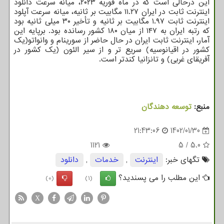
این درحالی است که در ماه فوریه ۲۰۲۳، میانه سرعت دانلود
اینترنت ثابت در ایران ۱۱.۲۷ مگابیت بر ثانیه، میانه سرعت آپلود
اینترنت ثابت ۱.۹۷ مگابیت بر ثانیه و تأخیر ۳۰ میلی ثانیه بود
که رتبه ایران به ۱۴۷ از میان ۱۸۰ کشور رسانده بود. برپایه این
آمار، اینترنت ثابت ایران در حال حاضر از سورینام و وانواتو(یک
کشور در اقیانوسیه) سریع تر و از سیر الئون (یک کشور در
آفریقای غربی) و تانزانیا کندتر است.
منبع:
توسعه دهندگان
21:43:06
1402/01/30
1121
5
/
5.0
تگهای خبر:
اینترنت
,
خدمات
,
دانلود
این مطلب را می پسندید؟
(0)
(1)
X