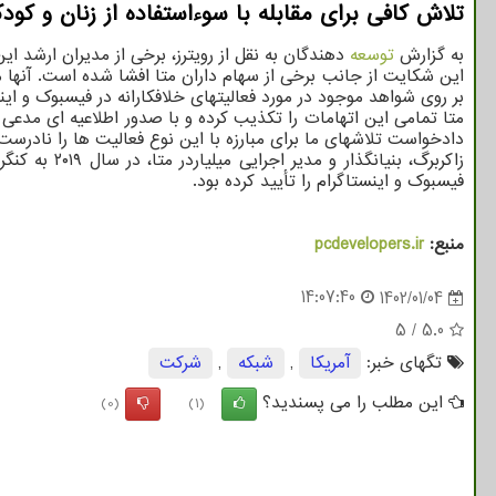
تلاش کافی برای مقابله با سوءاستفاده از زنان و کود
به گزارش
توسعه
دهندگان به نقل از رویترز، برخی از مدیران ارشد 
این شکایت از جانب برخی از سهام داران متا افشا شده است. آنها 
بر روی شواهد موجود در مورد فعالیتهای خلافکارانه در فیسبوک و ای
متا تمامی این اتهامات را تکذیب کرده و با صدور اطلاعیه ای مدعی
دادخواست تلاشهای ما برای مبارزه با این نوع فعالیت ها را نادرس
زاکربرگ، ب
فیسبوک و اینستاگرام را تأیید کرده بود.
منبع:
pcdevelopers.ir
14:07:40
1402/01/04
5
/
5.0
تگهای خبر:
آمریكا
,
شبكه
,
شركت
این مطلب را می پسندید؟
(0)
(1)