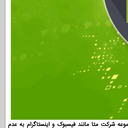
عه شرکت متا مانند فیسبوک و اینستاگرام به عدم