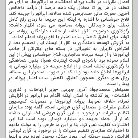
اعمال مقررات در قالب پروانه اعطاشده به اپراتورها، به ازای هر
تخلف در هر روز تا معادل یک دهم درصد از درآمد ناخالص
آخرین صورت مالی حسابرسی شده سالانه، اپراتور را جریمه کند.
فلاح جوشقانی با اشاره به اینکه این جریمه تا زمان رفع کامل
تخلف برای دارندگان پروانه محاسبه می شود، اظهار داشت:
رگولاتوری درصورت تکرار تخلف از جانب دارندگان پروانه، می
تواند برای تعلیق کاهش مدت اعتبار یا لغو پروانه اقدام نماید.
به گزارش توسعه دهندگان به نقل از ایسنا، این تصمیم بعد از
اعتراض کاربران به تغییراتی در بسته های اینترنتی از جانب
اپراتورها و از نیمه تیرماه سالجاری، فلاح جوشقانی پیش از این
اعلام نموده بود بالابردن قیمت اینترنت همراه بدون هماهنگی
با رگولاتوری تخلف است و از ابلاغ جریمه دو میلیارد تومانی به
اپراتورها اطلاع داده بود و اینکه در صورت استمرار این مسئله،
روال های دیگری همچون تعلیق، کاهش مدت اعتبار پروانه در
پیش است.
همینطور محمدجواد آذری جهرمی -وزیر ارتباطات و فناوری
اطلاعات- روز گذشته با اعلان اینکه اقدام دو اپراتور در افزایش
تعرفه، خلاف ضوابط پروانه اپراتورها و مصوبات کمیسیون
تنظیم مقررات و مصداق گران فروشی است،
گفته بود
: سازمان
تنظیم مقررات در برخورد با این گران فروشی اختیاراتی داشته
که از آن جمله جریمه دو میلیارد تومانی بوده است اما این
اختیارات کفایت نمی کرد. بنا بر این ما طرحی را به دولت دادیم
تا اختیارات سازمان تنظیم مقررات را در برخورد با گران فروشی
افزایش دهیم، چونکه این مورد خلائی بوجود آورده بود و اینها