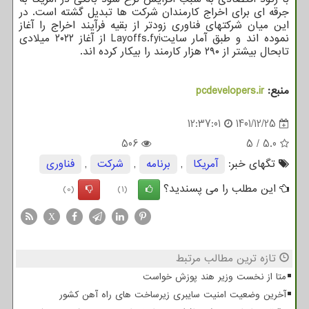
جرقه ای برای اخراج کارمندان شرکت ها تبدیل گشته است. در
این میان شرکتهای فناوری زودتر از بقیه فرآیند اخراج را آغاز
نموده اند و طبق آمار سایتLayoffs.fyi از آغاز ۲۰۲۲ میلادی
تابحال بیشتر از ۲۹۰ هزار کارمند را بیکار کرده اند.
منبع:
pcdevelopers.ir
12:37:01
1401/12/25
506
5
/
5.0
تگهای خبر:
آمریكا
,
برنامه
,
شركت
,
فناوری
این مطلب را می پسندید؟
(0)
(1)
X
تازه ترین مطالب مرتبط
متا از نخست وزیر هند پوزش خواست
آخرین وضعیت امنیت سایبری زیرساخت های راه آهن کشور