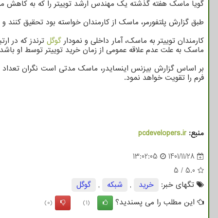
گویا ماسک هفته گذشته یک مهندس ارشد توییتر را که به کاهش میزان 
طبق گزارش پلتفورمر، ماسک از کارمندان خواسته بود تحقیق کنند و ب
کارمندان توییتر به ماسک، آمار داخلی و نمودار
گوگل
ترندز که در ار
ماسک به علت عدم علاقه عمومی از زمان خرید توییتر توسط او باشد
بر اساس گزارش بیزنس اینسایدر، ماسک مدتی است نگران تعداد باز
فرم را تقویت خواهد نمود.
منبع:
pcdevelopers.ir
13:02:05
1401/11/28
5
/
5.0
تگهای خبر:
خرید
,
شبكه
,
گوگل
این مطلب را می پسندید؟
(0)
(1)