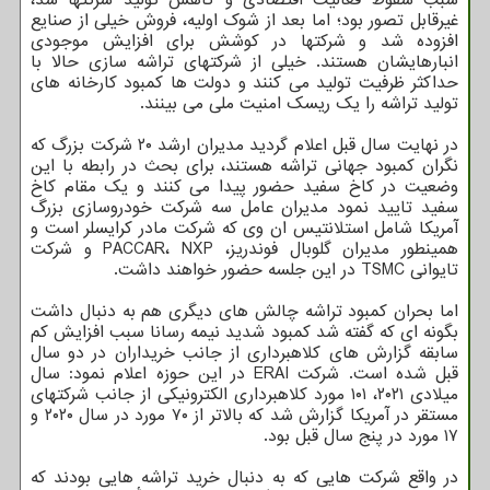
غیرقابل تصور بود؛ اما بعد از شوک اولیه، فروش خیلی از صنایع
افزوده شد و شرکتها در کوشش برای افزایش موجودی
انبارهایشان هستند. خیلی از شرکتهای تراشه سازی حالا با
حداکثر ظرفیت تولید می کنند و دولت ها کمبود کارخانه های
تولید تراشه را یک ریسک امنیت ملی می بینند.
در نهایت سال قبل اعلام گردید مدیران ارشد ۲۰ شرکت بزرگ که
نگران کمبود جهانی تراشه هستند، برای بحث در رابطه با این
وضعیت در کاخ سفید حضور پیدا می کنند و یک مقام کاخ
سفید تایید نمود مدیران عامل سه شرکت خودروسازی بزرگ
آمریکا شامل استلانتیس ان وی که شرکت مادر کرایسلر است و
همینطور مدیران گلوبال فوندریز، PACCAR، NXP و شرکت
تایوانی TSMC در این جلسه حضور خواهند داشت.
اما بحران کمبود تراشه چالش های دیگری هم به دنبال داشت
بگونه ای که گفته شد کمبود شدید نیمه رسانا سبب افزایش کم
سابقه گزارش های کلاهبرداری از جانب خریداران در دو سال
قبل شده است. شرکت ERAI در این حوزه اعلام نمود: سال
میلادی ۲۰۲۱، ۱۰۱ مورد کلاهبرداری الکترونیکی از جانب شرکتهای
مستقر در آمریکا گزارش شد که بالاتر از ۷۰ مورد در سال ۲۰۲۰ و
۱۷ مورد در پنج سال قبل بود.
در واقع شرکت هایی که به دنبال خرید تراشه هایی بودند که