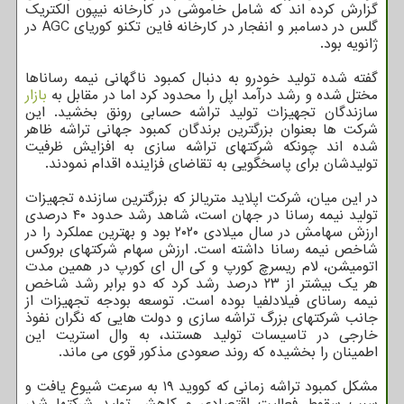
گزارش کرده اند که شامل خاموشی در کارخانه نیپون الکتریک
گلس در دسامبر و انفجار در کارخانه فاین تکنو کوریای AGC در
ژانویه بود.
گفته شده تولید خودرو به دنبال کمبود ناگهانی نیمه رساناها
مختل شده و رشد درآمد اپل را محدود کرد اما در مقابل به
بازار
سازندگان تجهیزات تولید تراشه حسابی رونق بخشید. این
شرکت ها بعنوان بزرگترین برندگان کمبود جهانی تراشه ظاهر
شده اند چونکه شرکتهای تراشه سازی به افزایش ظرفیت
تولیدشان برای پاسخگویی به تقاضای فزاینده اقدام نمودند.
در این میان، شرکت اپلاید متریالز که بزرگترین سازنده تجهیزات
تولید نیمه رسانا در جهان است، شاهد رشد حدود ۴۰ درصدی
ارزش سهامش در سال میلادی ۲۰۲۰ بود و بهترین عملکرد را در
شاخص نیمه رسانا داشته است. ارزش سهام شرکتهای بروکس
اتومیشن، لام ریسرچ کورپ و کی ال ای کورپ در همین مدت
هر یک بیشتر از ۲۳ درصد رشد کرد که دو برابر رشد شاخص
نیمه رسانای فیلادلفیا بوده است. توسعه بودجه تجهیزات از
جانب شرکتهای بزرگ تراشه سازی و دولت هایی که نگران نفوذ
خارجی در تاسیسات تولید هستند، به وال استریت این
اطمینان را بخشیده که روند صعودی مذکور قوی می ماند.
مشکل کمبود تراشه زمانی که کووید ۱۹ به سرعت شیوع یافت و
سبب سقوط فعالیت اقتصادی و کاهش تولید شرکتها شد،