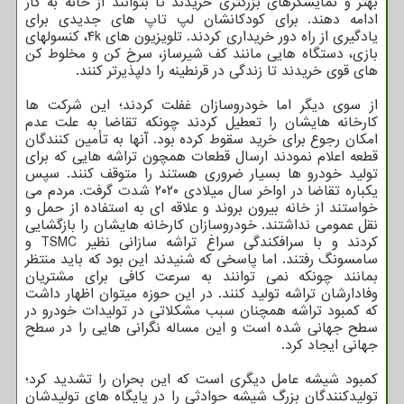
بهتر و نمایشگرهای بزرگتری خریدند تا بتوانند از خانه به کار
ادامه دهند. برای کودکانشان لپ تاپ های جدیدی برای
یادگیری از راه دور خریداری کردند. تلویزیون های ۴k، کنسولهای
بازی، دستگاه هایی مانند کف شیرساز، سرخ کن و مخلوط کن
های قوی خریدند تا زندگی در قرنطینه را دلپذیرتر کنند.
از سوی دیگر اما خودروسازان غفلت کردند؛ این شرکت ها
کارخانه هایشان را تعطیل کردند چونکه تقاضا به علت عدم
امکان رجوع برای خرید سقوط کرده بود. آنها به تأمین کنندگان
قطعه اعلام نمودند ارسال قطعات همچون تراشه هایی که برای
تولید خودرو ها بسیار ضروری هستند را متوقف کنند. سپس
یکباره تقاضا در اواخر سال میلادی ۲۰۲۰ شدت گرفت. مردم می
خواستند از خانه بیرون بروند و علاقه ای به استفاده از حمل و
نقل عمومی نداشتند. خودروسازان کارخانه هایشان را بازگشایی
کردند و با سرافکندگی سراغ تراشه سازانی نظیر TSMC و
سامسونگ رفتند. اما پاسخی که شنیدند این بود که باید منتظر
بمانند چونکه نمی توانند به سرعت کافی برای مشتریان
وفادارشان تراشه تولید کنند. در این حوزه میتوان اظهار داشت
که کمبود تراشه همچنان سبب مشکلاتی در تولیدات خودرو در
سطح جهانی شده است و این مساله نگرانی هایی را در سطح
جهانی ایجاد کرد.
کمبود شیشه عامل دیگری است که این بحران را تشدید کرد؛
تولیدکنندگان بزرگ شیشه حوادثی را در پایگاه های تولیدشان