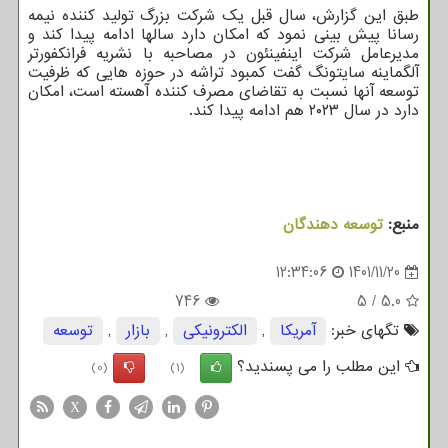
طبق این گزارش، سال قبل یک شرکت بزرگ تولید کننده نیمه
رسانا پیش بینی نمود که امکان دارد سالها ادامه پیدا کند و
مدیرعامل شرکت اینفینئون در مصاحبه با نشریه فرانکفورتر
آلگماینه سایتونگ گفت کمبود تراشه در حوزه هایی که ظرفیت
توسعه آنها نسبت به تقاضای مصرف کننده آهسته است، امکان
دارد در سال ۲۰۲۳ هم ادامه پیدا کند.
منبع:
توسعه دهندگان
12:34:06
1401/11/20
746
5
/
5.0
تگهای خبر:
آمریكا
,
الكترونیكی
,
بازار
,
توسعه
این مطلب را می پسندید؟
(0)
(1)
X