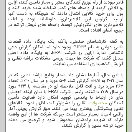
قادر نبودند از راه توزیع کنندگان معتبر و مجاز تأمین کنند، ازاین
رو تلاش کردند از واسطه های کمتر شناخته شده خرید کنند و
پول برای خرید کالایی انتقال دادند که هیچگاه به دست آنها
نرسید. گزارش این کلاهبرداری، داوطلبانه بوده و اغلب
کلاهبرداری های الکترونیکی توسط واسطه های فروش تراشه در
چین، اتفاق افتاده است.
به گفته کارشناسان صنعتی، باآنکه یک پایگاه داده قطعات
تقلبی دولتی به نام GIDEP وجود دارد اما امکان گزارش دهی
ناشناس ندارد ازاین رو شرکت ERAI، به پایگاه داده اصلی
تبدیل گشته که شرکت ها جهت بررسی مشکلات تراشه تقلبی و
گزارش کلاهبرداری استفاده می نمایند.
با این حال، آمارها نشان داد شمار وقایع تراشه تقلبی که در
سال ۲۰۲۱ به ERAI گزارش شد، ۵۰۴ مورد و در سال ۲۰۲۰، تعداد
۴۶۳ مورد بود و افت قابل ملاحظه ای در مقایسه با ۹۶۳ مورد
در سال ۲۰۱۹ داشتند. رئیس شرکت ERAI با بیان اینکه تعطیلی
های در ارتباط با پاندمی کووید امکان دارد فعالیت تأمین
کنندگان
محصولات
تقلبی را دشوارتر کند، اظهار نمود: کالاهای
تقلبی پیشرفتگی بیشتری پیدا می کنند. طبق گزارش رویترز، آمار
واقعی احیانا بسیار بیشتر است چونکه شرکت ها از این واهمه
دارند که شهرت برندشان مخدوش شود و ترجیح می دهند
خرید تراشه تقلبی را گزارش نکنند.