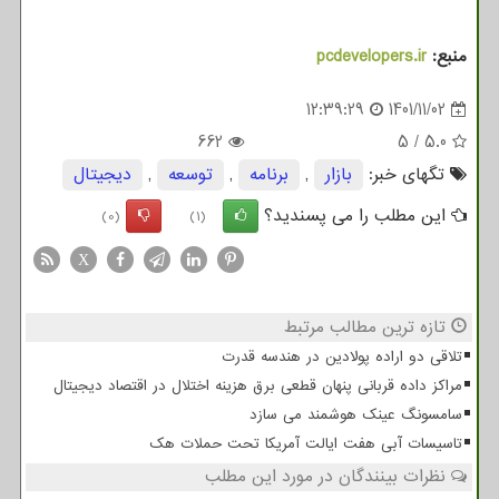
منبع:
pcdevelopers.ir
12:39:29
1401/11/02
662
5
/
5.0
تگهای خبر:
بازار
,
برنامه
,
توسعه
,
دیجیتال
این مطلب را می پسندید؟
(0)
(1)
X
تازه ترین مطالب مرتبط
تلاقی دو اراده پولادین در هندسه قدرت
مراکز داده قربانی پنهان قطعی برق هزینه اختلال در اقتصاد دیجیتال
سامسونگ عینک هوشمند می سازد
تاسیسات آبی هفت ایالت آمریکا تحت حملات هک
نظرات بینندگان در مورد این مطلب