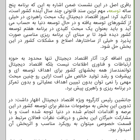
باقری اصل در این نشست ضمن اشاره به این که برنامه پنج
ساله
توسعه
، مهم ترین سند قانونی چند سال آینده کشور است،
تاکید کرد: امروز اقتصاد دیجیتال یک مبحث راهبردی در خیلی
از کشورهای توسعه یافته و در حال توسعه دنیا به حساب می
آید و باید بعنوان یک مبحث کلیدی در برنامه هفتم توسعه
کشور دیده شود تا بر مبنای آن برنامه ریزی مناسبی صورت
پذیرد و خیلی از ساختارها، اصلاح و مشکلات کشور در این
بخش حل شود.
وی اضافه کرد: آثار اقتصاد دیجیتال تنها محدود به حوزه
ارتباطات و فناوری اطلاعات نیست بلکه اقتصاد دیجیتال
توانمندساز همه بخشهای کشور برای اهداف توسعه ای و
پیشرفت و رشد تولید خالص ملی است ازاین رو چنین مبحث
مهمی را نمی توان بدون تبیین اهداف عملیاتی و بدون تمرکز
در برنامه ریزی و راهبری پیش برد.
جانشین رئیس کارگروه ویژه اقتصاد دیجیتال اظهار داشت: در
تدوین این بخش به موضوعات مدنظر برای توسعه کشور در این
عرصه و اقدامات انجام شده در دنیا توجه شده است و با
مشارکت خبرگان این بخش و دریافت نظرات فعالان مرتبط در
قسمت خصوصی میتوان به رویکرد مناسب و اثربخش آن
امیدوار بود.