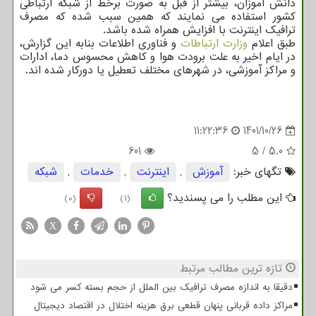
دانش آموزان، بیشتر از قبل به صورت برخط از شبکه ارتباطی
کشور استفاده می نمایند که همین سبب شده که مصرف
ترافیک اینترنت با افزایش همراه شده باشد.
طبق اعلام
وزارت ارتباطات
و فناوری اطلاعات بنابه این گزارش،
در ایام اخیر به علت برودت هوا و کاهش محسوس دما، ادارات
و مراکز آموزشی، در شهرهای مختلف تعطیل یا دورکار شده اند.
11:22:36
1401/10/26
601
5
/
5.0
تگهای خبر:
آموزش
,
اینترنت
,
خدمات
,
شبكه
این مطلب را می پسندید؟
(0)
(1)
X
تازه ترین مطالب مرتبط
دقیقا به اندازه مصرف ترافیک بین الملل از حجم بسته کسر می شود
مراکز داده قربانی پنهان قطعی برق هزینه اختلال در اقتصاد دیجیتال