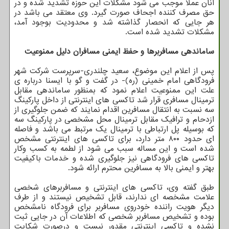
آنان عملا موجب می شود مشکلات این حوزه تشدید شده و در
حق مصرف کننده اجحاف صورت گیرد. وی معتقد می باشد در
هر جایی که انحصار گذاشته شد و محدودیت بوجود آمد،
مشکلات تشدید شده است.
ساماندهی مسافربرها و حفظ ایمنی مسافران دلیل ممنوعیت
پس از اعلام این موضوع، سعید چلندری-سرپرست شرکت شهر
فرودگاهی امام خمینی (ره)- در گفت و گو با ایسنا درباره ی
علت این ممنوعیت اعلام نمود که بمنظور ساماندهی مقابل
ترمینال مسافری قرار شد تاکسی های اینترنتی از داخل پارکینگ
سه نسبت به انتقال مسافرین اقدام نمایند که ضمن جلوگیری از
ازدحام و ترافیک مقابل ترمینال محل مشخصی در پارکینگ سه
که بوسیله پل ارتباطی با ترمینال یک مرتبط می باشد و فاصله
ای حدود ۸۰۰ متر دارد، برای تاکسی های اینترنتی مشخص
شده است و این مساله سبب می شود از لطمه به کسب وکار
تاکسی های فرودگاهی نیز جلوگیری شده و خدمات باکیفیت
بهتر و ایمنی بالا به مسافرین محترم ارائه شود.
طبق گفته وی، تاکسی های اینترنتی و مسافربرهای شخصی
علامت مشخصه ای ندارند، قابل تشخیص نیستند و از طرف
دیگر هویت راننده خودروی مسافربر برای فرودگاه نامشخص
بوده و تشخیص مسافربر شخصی که اطلاعات آن در جایی ثبت
نشده و تاکسی اینترنتی مقدور نیست و درصورت شکایت