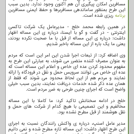
مسافرین امکان پیگیری آن هم اکنون وجود ندارد. بدین سبب
این طرح بمنظور ساماندهی مسافربرها و حفظ ایمنی مسافرین
برنامه
ریزی شده است.
در همین رابطه محمد خلج - مدیرعامل یک شرکت تاکسی
اینترنتی - در گفت و گو با ایسنا، درباره ی این مساله اظهار
داشت: درباره ی این مساله از قبل با ما صحبت نکرده بودند،
یعنی ما یک باره از این مساله باخبر شدیم.
وی اضافه کرد: از تبعات اجرا شدن این امر این است که مردم
به عنوان مصرف کننده متضرر می شوند، به عبارتی این طرح به
مفهوم محدود کردن عده ای خاص و اعلام این مساله است که
عده ای خاص می توانند سرویس حمل و نقل در فرودگاه را ارائه
نمایند و مردم هم از این لحاظ محدود می شوند که فقط از
همان عده ذکر شده خدمات دریافت نمایند، بدین سبب خیلی
واضح است که اجرای چنین طرحی به ضرر مردم است.
خلج در ادامه سخنانش تاکید کرد: ما کاملا با این مساله
مخالفیم و این تصمیمی با هیچ کدام از شرکت های حمل و
نقل هوشمند از قبل مطرح نشده بود.
مدیر عامل اسنپ، درباره ی واکنش رانندگان نسبت به اجرای
این طرح اظهار داشت: این مساله تازه مطرح شده و نمی دانیم