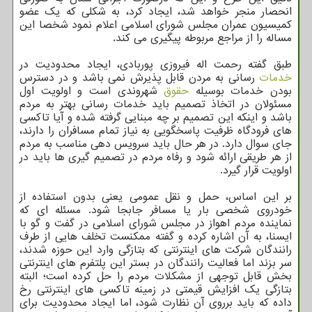
انحصار منجر خواهد شد، ایجاد کرد، به شکلی که یک عضو
کمیسیون عمران مجلس شورای اسلامی اعلام نمود شخصا این
مساله را از مراجع مربوطه پیگیری می کند.
طبق گفته رحمت اله فیروزی پوربادی، ایجاد محدودیت در
خدمات
رسانی به مردن قابل پذیرش نمی باشد و در دسترس
بودن خدمات بوسیله
حقوق
شهروندی است و اولویت اول
مسئولان در اتخاذ تصمیم باید خدمات رسانی بهتر به مردم
باشد و اینکه این تصمیم بر چه مبنایی گرفته شده و آیا تاکسی
های فرودگاه ظرفیت پاسخگویی به نیاز تمام مسافران را دارند،
جای سوال دارد. در هر حال باید سرویس دهی مناسب به مردم
از هر طریقی ارائه شود و رفاه مردم در تصمیم گیری ها باید در
اولویت قرار گیرد.
بر این اساس، حمل و نقل عمومی یعنی بدون استفاده از
خودروی شخصی بار یا مسافر جابجا شود. مسئله ای که
نماینده مردم اهواز در مجلس شورای اسلامی در گفت و گو با
ایسنا، به آن اشاره کرده و گفته ممکنست تخلف هایی از طرف
رانندگان شرکت های اینترنتی که بتازگی وارد این حوزه شدند،
سر بزند اما فعالیت رانندگان در بستر این پلتفرم های اینترنتی
بخش قابل توجهی از مشکلات مردم را حل کرده است؛ البته
بتازگی یک افزایش قیمتی در زمینه تاکسی های اینترنتی رخ
داده که باید برروی آن نظارت شود، اما ایجاد محدودیت برای