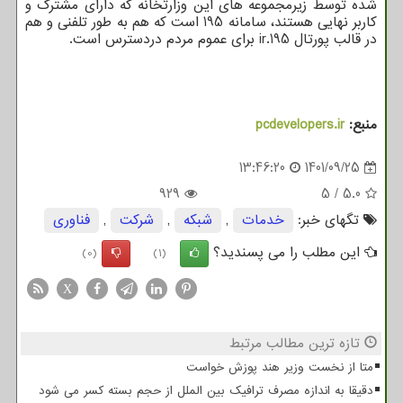
شده توسط زیرمجموعه های این وزارتخانه که دارای مشترک و
کاربر نهایی هستند، سامانه 195 است که هم به طور تلفنی و هم
در قالب پورتال 195.ir برای عموم مردم دردسترس است.
منبع:
pcdevelopers.ir
13:46:20
1401/09/25
929
5
/
5.0
تگهای خبر:
خدمات
,
شبكه
,
شركت
,
فناوری
این مطلب را می پسندید؟
(0)
(1)
X
تازه ترین مطالب مرتبط
متا از نخست وزیر هند پوزش خواست
دقیقا به اندازه مصرف ترافیک بین الملل از حجم بسته کسر می شود