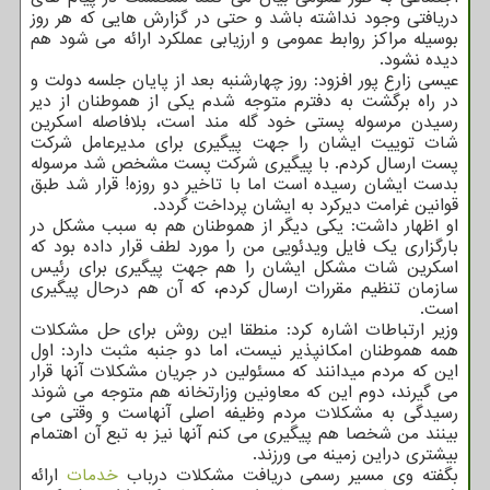
دریافتی وجود نداشته باشد و حتی در گزارش هایی که هر روز
بوسیله مراکز روابط عمومی و ارزیابی عملکرد ارائه می شود هم
دیده نشود.
عیسی زارع پور افزود: روز چهارشنبه بعد از پایان جلسه دولت و
در راه برگشت به دفترم متوجه شدم یکی از هموطنان از دیر
رسیدن مرسوله پستی خود گله مند است، بلافاصله اسکرین
شات توییت ایشان را جهت پیگیری برای مدیرعامل شرکت
پست ارسال کردم. با پیگیری شرکت پست مشخص شد مرسوله
بدست ایشان رسیده است اما با تاخیر دو روزه! قرار شد طبق
قوانین غرامت دیرکرد به ایشان پرداخت گردد.
او اظهار داشت: یکی دیگر از هموطنان هم به سبب مشکل در
بارگزاری یک فایل ویدئویی من را مورد لطف قرار داده بود که
اسکرین شات مشکل ایشان را هم جهت پیگیری برای رئیس
سازمان تنظیم مقررات ارسال کردم، که آن هم درحال پیگیری
است.
وزیر ارتباطات اشاره کرد: منطقا این روش برای حل مشکلات
همه هموطنان امکانپذیر نیست، اما دو جنبه مثبت دارد: اول
این که مردم میدانند که مسئولین در جریان مشکلات آنها قرار
می گیرند، دوم این که معاونین وزارتخانه هم متوجه می شوند
رسیدگی به مشکلات مردم وظیفه اصلی آنهاست و وقتی می
بینند من شخصا هم پیگیری می کنم آنها نیز به تبع آن اهتمام
بیشتری دراین زمینه می ورزند.
بگفته وی مسیر رسمی دریافت مشکلات درباب
خدمات
ارائه