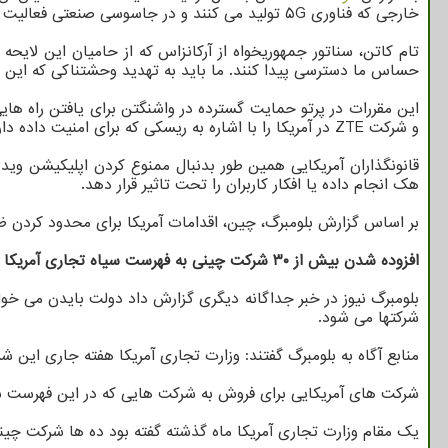
خارجی که فناوری ۵G تولید می کنند و در جاسوسی صنعتی فعالیت دارند را ممنوع خواهدنمود. اگر هواوی به عنوان چنین شرکتی مشخص شود، امکان دسترسی به بانکهای آمریکایی را از دست خواهد داد.
تام کاتن، سناتور جمهوریخواه از آرکانزاس که از حامیان این ل
حساس ما دسترسی پیدا کنند. ما باید به تهدید وحشتناکی که این ش
این مقررات در پرتو حمایت گسترده در واشنگتن برای یافتن راه ه
و شرکت ZTE در آمریکا را با اشاره به ریسکی که برای امنیت داده دارند، ممنوع کرد.
قانونگذاران آمریکایی همین طور بدنبال ممنوع کردن اپلیکیشن 
هک انجام داده یا افکار کاربران را تحت تاثیر قرار دهد.
بر اساس گزارش بلومبرگ، چین، اقدامات آمریکا برای محدود کردن 
افزوده شدن بیش از ۳۰ شرکت چینی به فهرست سیاه تجاری آمریکا
شرکتها می شود.
منابع آگاه به بلومبرگ گفتند: وزارت تجاری آمریکا هفته جاری این
شرکت های آمریکایی برای فروش به شرکت هایی که در این فهرست سیاه
یک مقام وزارت تجاری آمریکا ماه گذشته گفته بود ده ها شرکت چینی همچون YMTC تا ششم دسامبر، در معرض افزودن شدن به فهرس