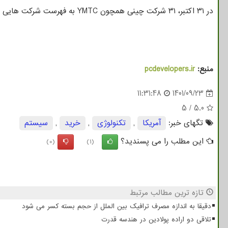
در ۳۱ اکتبر، ۳۱ شرکت چینی همچون YMTC به فهرست شرکت هایی افزوده شدند که مقامات آمریکایی قادر به بازرسی از آنها نیستند. این اقدام تنش ها میان واشنگتن و پکن را تشدید کرد.
منبع:
pcdevelopers.ir
11:31:48
1401/09/23
5
/
5.0
تگهای خبر:
آمریكا
,
تكنولوژی
,
خرید
,
سیستم
این مطلب را می پسندید؟
(0)
(1)
تازه ترین مطالب مرتبط
دقیقا به اندازه مصرف ترافیک بین الملل از حجم بسته کسر می شود
تلاقی دو اراده پولادین در هندسه قدرت