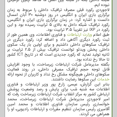
نبوده ایم.
لاجوردی رکورد قبلی مصرف ترافیک داخلی را مربوط به زمان
برگزاری بازی ایران و انگلیس در روز دوشنبه ۳۰ آبان امسال
دانست و اشاره کرد: در زمان برگزاری بازی ایران و انگلیس،
رکورد ترافیک شبکه داخل به بالای ۵ ترابیت رسیده بود و این
رکورد در IXP نیز تقریباً ۳.۵ ترابیت بود.
طبق اعلام
وزارت ارتباطات
و فناوری اطلاعات، وی همین طور از
ثبت رکورد دیگری آگاهی داد و اضافه کرد: رکورد دیگری در
ترافیک سکوهای داخلی داشتیم و برای اولین بار یک سکوی
داخلی پخش ویدئو توانست ترافیک بیش از ۲.۵ ترابیت بر
ثانیه تولید نماید که رکورد جدیدی است که در تاریخ ICT کشور
تا حالا رخ نداده بود.
بگفته مدیرعامل شرکت ارتباطات زیرساخت، با وجود افزایش
قابل توجه حجم ترافیک مصرفی داخلی، در روند فعالیت
سکوهای داخلی هیچگونه مشکل رخ نداد و کاربران از نحوه ارائه
خدمات
این سکوها رضایت داشتند.
بنابر این گزارش، عیسی زارع پور وزیر ارتباطات و فناوری
اطلاعات سه شنبه شب برای پایش و رصد وضعیت پوشش
ارتباطی کشور به مرکز انقلاب شرکت ارتباطات زیرساخت رفت که
امیر لاجوردی مدیرعامل شرکت ارتباطات زیرساخت، محمد
خوانساری رئیس سازمان فناوری اطلاعات و محمد امین
آقامیری رئیس سازمان تنظیم مقررات و ارتباطات رادیویی، او را
همراهی می کردند.