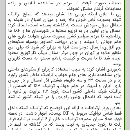
مختلف صورت گرفت تا مردم در مشاهده آنلاین و زنده
مسابقات گرفتار مشکل نشوند.
وی با اعلان اینکه بررسی ها نشان میدهد که سطح ترافیک
شبکه بصورت قابل قبولی بالا رفته و میزان اشباع در شبکه به
حداقل میزان خودش نسبت به گذشته رسیده است، اضافه کرد:
امسال برای اولین بار به توزیع محتوا در شهرستان ها و IXP ها
پرداختیم تا مردم سراسر کشور بصورت محلی بتوانند بازی های
جام جهانی را ببینند و برای دریافت تصاویر بوسیله سکوهای
نرم افزاری، ارسال درخواست آنها به تهران کم شود که برای این
منظور علاوه بر تهران در چهار مرکز استان دیگر، کار توزیع محتوا
انجام شد تا با سرعت و کیفیت بالاتر، محتوا به دست کاربران
برسد.
لاجوردی اشاره کرد: به سبب استفاده کاربران از سکوهای داخلی
برای مشاهده بازی های جام جهانی، ترافیک داخل کشور رکورد
زد و در ساعت ۲۳ و سه دقیقه، هشتم آذر امسال و در جریان
بازی ایران و آمریکا در جام جهانی، ترافیک IXP که قسمتی از
ترافیک شبکه داخلی کشور است رکورد ۴.۲ ترابیت بر ثانیه را
ثبت نمود که تابحال چنین رکوردی را در شبکه کشور نداشته
ایم.
معاون وزیر ارتباطات با ارائه این توضیح که ترافیک شبکه داخل
فقط شامل ترافیک مربوط به IXP نیست، اظهار داشت: در لحظه
فوق، عملاً میزان مصرف ترافیک داخلی از ۶ ترابیت بر ثانیه فراتر
رفت تا رکورد جدیدی به ثبت برسد که در گذشته نه فقط در
شبکه داخلی بلکه در شبکه بین الملل ما شاهد چنین ترافیکی