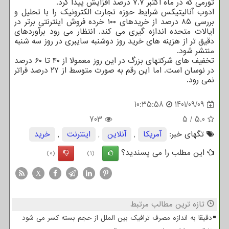
تورمی که در ماه اکتبر ۷.۷ درصد افزایش پیدا کرد.
ادوب آنالیتیکس شرایط حوزه تجارت الکترونیک را با تحلیل و
بررسی ۸۵ درصد از خریدهای ۱۰۰ خرده فروش اینترنتی برتر در
ایالات متحده اندازه گیری می کند. انتظار می رود برآوردهای
دقیق تر از هزینه های خرید روز دوشنبه سایبری در روز سه شنبه
منتشر شود.
تخفیف های شرکتهای بزرگ در این روز معمولا از ۴۰ تا ۶۰ درصد
در نوسان است. اما این رقم به صورت متوسط از ۲۷ درصد فراتر
نمی رود.
10:35:58
1401/09/09
703
5
/
5.0
تگهای خبر:
آمریكا
,
آنلاین
,
اینترنت
,
خرید
این مطلب را می پسندید؟
(0)
(1)
X
تازه ترین مطالب مرتبط
دقیقا به اندازه مصرف ترافیک بین الملل از حجم بسته کسر می شود