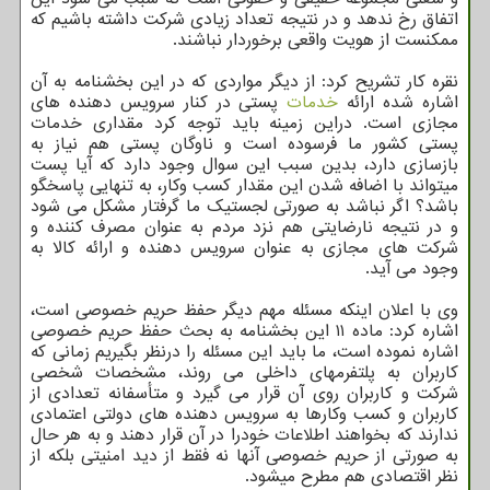
اتفاق رخ ندهد و در نتیجه تعداد زیادی شرکت داشته باشیم که
ممکنست از هویت واقعی برخوردار نباشند.
نقره کار تشریح کرد: از دیگر مواردی که در این بخشنامه به آن
اشاره شده ارائه
خدمات
پستی در کنار سرویس دهنده های
مجازی است. دراین زمینه باید توجه کرد مقداری خدمات
پستی کشور ما فرسوده است و ناوگان پستی هم نیاز به
بازسازی دارد، بدین سبب این سوال وجود دارد که آیا پست
میتواند با اضافه شدن این مقدار کسب وکار، به تنهایی پاسخگو
باشد؟ اگر نباشد به صورتی لجستیک ما گرفتار مشکل می شود
و در نتیجه نارضایتی هم نزد مردم به عنوان مصرف کننده و
شرکت های مجازی به عنوان سرویس دهنده و ارائه کالا به
وجود می آید.
وی با اعلان اینکه مسئله مهم دیگر حفظ حریم خصوصی است،
اشاره کرد: ماده ۱۱ این بخشنامه به بحث حفظ حریم خصوصی
اشاره نموده است، ما باید این مسئله را درنظر بگیریم زمانی که
کاربران به پلتفرمهای داخلی می روند، مشخصات شخصی
شرکت و کاربران روی آن قرار می گیرد و متأسفانه تعدادی از
کاربران و کسب وکارها به سرویس دهنده های دولتی اعتمادی
ندارند که بخواهند اطلاعات خودرا در آن قرار دهند و به هر حال
به صورتی از حریم خصوصی آنها نه فقط از دید امنیتی بلکه از
نظر اقتصادی هم مطرح میشود.