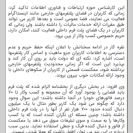
این کارشناس حوزه ارتباطات و فناوری اطلاعات تاکید کرد:
زمانی که کاربران در فضای پلتفرمهای خارجی مانند اینستاگرام
فعالیت می نمایند، فضا عمومی است و بعدها کاربر می تواند
طبق مقررات ارائه خدمات مالیات را داشته باشند ولی زمانی که
کاربران در یک فضای پلت فرم داخلی فعالیت کنند، امکان دارد،
حریم خصوصی کسب وکار از بین برود.
نقره کار در ادامه سخنانش با اعلان اینکه حفظ حریم و عدم
دسترسی به اطلاعات کاربران جزو ماهیت و اساس کار پلتفرمها
است، اشاره کرد: نکته ای که دولت باید بر روی آن کار کند و
بپذیرد این است که اگر زمانی محدودیت پلتفرمهای خارجی
برداشته شود، ممکنست قسمتی از کاربران از سکوهای داخلی با
وجود ارائه امکانات خوب بیرون بروند.
وی افزود: در بخش دیگری از بخشنامه الزام شده که پلت فرم
باید فضایی را بوجود آورد که آن مجموعه و کسب وکار تا ۷۰
درصد فالورهای خودرا در آنجا داشته باشند؛ این سوال وجود
دارد که چگونه می شود یک کاربر بطور مثال با یک میلیون
دنبال کننده حدود ۷۰۰ هزار نفر از آنها را در پلت فرم داخلی
داشته باشد؛ چنین مسئله ای نگران کننده است که یا کسب
وکارها را به سمت و سوی تبلیغات سوق می دهد یا ممکنست
از فالور و دنبال کننده فیک و جعلی استفاده نماید. بدین سبب
درباره ی این بند می توان اظهار داشت که عملا شدنی نیست.