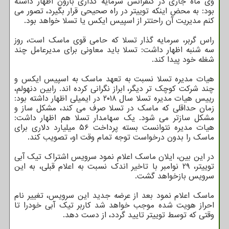
وی ماه جاری در کنفرانس سرمایه گذاری بارون اظهار داشته
بود: به محض اینکه توییتر در راه صحیحی قرار بگیرد، تصور می
کنم مدیریت آن راحتتر از اسپیس ایکس یا تسلا خواهد بود.
راس گربر، سرمایه گذار تسلا که حامی قوی ماسک است، روز
سه شنبه اظهار داشت: تسلا باید معاونی برای مدیرعامل چند
شغله خود پیدا کند.
هیات مدیره تسلا نسبت به تعهد ماسک به اسپیس ایکس و
چند شرکت کوچک تر دیگر، ابراز نگرانی کرده اند. رابین دنهولم،
رییس هیات مدیره تسلا سال ۲۰۱۸ در ایمیلی اظهار داشته بود:
زمان حداقلی که ماسک در تسلا صرف می کند، مشکل ساز و
مشکل سازتر می شود. یک سهامدار تسلا هم اظهار داشت:
هیات مدیره نتوانست بسته پرداخت ۵۶ میلیارد دلاری برای
ماسک را بدون درخواست توجه تمام وقت او، تصویب کند.
در این بین، ایلان ماسک اعلام نمود سرویس اشتراک تیک آبی
توییتر، ۲۹ نوامبر با تاخیر اندک نسبت به اعلام قبلی، به این
سرویس بازخواهد گشت.
ماسک اعلام نمود بعد از عرضه جدید این سرویس، تغییر نام
احراز هویت شده موجب خواهد شد کاربر تیک آبی خودرا تا
وقتی که توسط توییتر تایید گردد، از دست دهد.