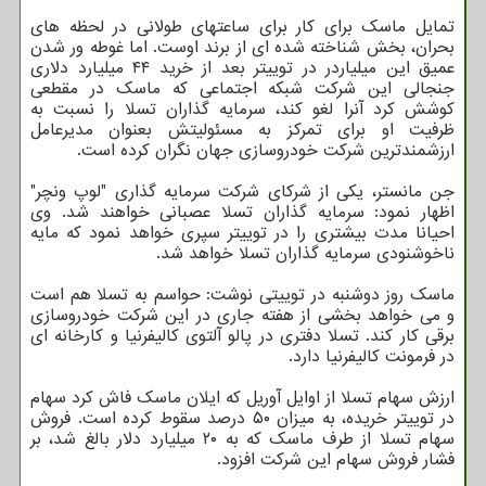
تمایل ماسک برای کار برای ساعتهای طولانی در لحظه های
بحران، بخش شناخته شده ای از برند اوست. اما غوطه ور شدن
عمیق این میلیاردر در توییتر بعد از خرید ۴۴ میلیارد دلاری
جنجالی این شرکت شبکه اجتماعی که ماسک در مقطعی
کوشش کرد آنرا لغو کند، سرمایه گذاران تسلا را نسبت به
ظرفیت او برای تمرکز به مسئولیتش بعنوان مدیرعامل
ارزشمندترین شرکت خودروسازی جهان نگران کرده است.
جن مانستر، یکی از شرکای شرکت سرمایه گذاری "لوپ ونچر"
اظهار نمود: سرمایه گذاران تسلا عصبانی خواهند شد. وی
احیانا مدت بیشتری را در توییتر سپری خواهد نمود که مایه
ناخوشنودی سرمایه گذاران تسلا خواهد شد.
ماسک روز دوشنبه در توییتی نوشت: حواسم به تسلا هم است
و می خواهد بخشی از هفته جاری در این شرکت خودروسازی
برقی کار کند. تسلا دفتری در پالو آلتوی کالیفرنیا و کارخانه ای
در فرمونت کالیفرنیا دارد.
ارزش سهام تسلا از اوایل آوریل که ایلان ماسک فاش کرد سهام
در توییتر خریده، به میزان ۵۰ درصد سقوط کرده است. فروش
سهام تسلا از طرف ماسک که به ۲۰ میلیارد دلار بالغ شد، بر
فشار فروش سهام این شرکت افزود.