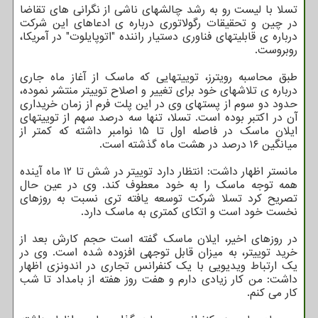
تسلا با لیست رو به رشد چالشهای ناشی از نگرانی های تقاضا
در چین و تحقیقات رگولاتوری درباره ی ادعاهای این شرکت
درباره ی قابلیتهای فناوری دستیار راننده "اتوپایلوت" در آمریکا،
روبروست.
طبق محاسبه رویترز، توییتهایی که ماسک از آغاز ماه جاری
درباره ی تلاشهای خود برای تغییر و اصلاح توییتر منتشر نموده،
حدود دو سوم از پستهای وی در این پلت فرم از زمان خریداری
آن در اکتبر بوده است. تسلا، تنها سه درصد سهم از توییتهای
ایلان ماسک در فاصله اول تا ۱۵ نوامبر داشته که کمتر از
میانگین ۱۶ درصد در هشت ماه گذشته است.
مانستر اظهار داشت: انتظار دارد توییتر در شش تا ۱۲ ماه آینده
همه توجه ماسک را به خود معطوف کند. وی در عین حال
تصریح کرد تسلا شرکت توسعه یافته تری نسبت به روزهای
نخست خود است و اتکای کمتری به ماسک دارد.
در روزهای اخیر، ایلان ماسک گفته است حجم کارش بعد از
خرید توییتر، به میزان قابل توجهی افزوده شده است. وی در
یک ارتباط ویدیویی با یک کنفرانس تجاری در اندونزی اظهار
داشت: من کار زیادی دارم و هفت روز هفته از بامداد تا شب
کار می کنم.