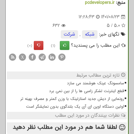
منبع:
pcdevelopers.ir
12:28:43
1401/08/23
632
5
/
5.0
تگهای خبر:
شبكه
,
شركت
این مطلب را می پسندید؟
(0)
(1)
X
تازه ترین مطالب مرتبط
سامسونگ عینک هوشمند می سازد
قطع اینترنت لشکر زامبی ها را از بین نمی برد
رونمایی از دیش جدید استارلینک با وزن کمتر و مصرف بهینه تر
اولین دستگاه اوپن ای آی یک بلندگوی بدون نمایشگر است
نظرات بینندگان در مورد این مطلب
لطفا شما هم
در مورد این مطلب
نظر دهید