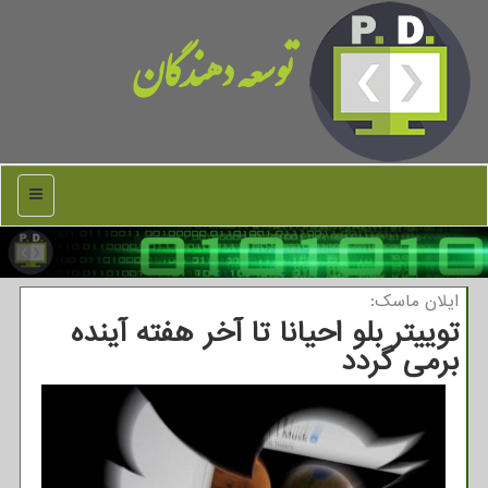
توسعه دهندگان
منو
ایلان ماسك:
توییتر بلو احیانا تا آخر هفته آینده
برمی گردد