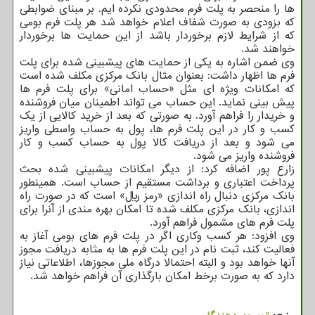
ها را منحصر به پلت فرم محدودی نکرده ایم. بر مبنای ضوابطی
که بزودی به صورت شفاف اعلام خواهد شد هر پلت فرم بومی
که از شرایط لازم برخوردار باشد از این حمایت ها برخوردار
خواهند شد.
وی ضمن اشاره به یکی از حمایت های پیشبینی شده برای پلت
فرم ها اظهار داشت: بعنوان مثال بانک مرکزی مکلف شده است
که امکانات ویژه ای مثل «حساب امانی» برای پلت فرم ها
پیش بینی نماید. این حساب می تواند اطمینان میان فروشنده
و خریدار را فراهم آورد. به صورتی که بعد از خرید کالایی از یک
کسب و کار در این پلت فرم ها، پول به حساب واسطی واریز
می شود و بعد از دریافت کالا پول به حساب کسب و کار
فروشنده واریز می شود.
زارع پور اضافه کرد: از دیگر امکانات پیشبینی شده بحث
پرداخت اعتباری و برداشت مستقیم از حساب است. همینطور
بانک مرکزی دنبال راه اندازی «رمز ریال» است که در صورت راه
اندازی، بانک مرکزی مکلف شده تا امکان بهره مندی از آنرا برای
پلت فرم های مشمول فراهم آورد.
وی افزود: هر کسب وکاری اگر در پلت فرم های بومی آغاز به
فعالیت کند، ثبت نام در این پلت فرم ها به مثابه دریافت مجوز
آنها خواهد بود و البته احتمالا درگاه ملی مجوزها، اطلاعاتی نیاز
دارد که به صورت برخط امکان بارگذاری آن فراهم خواهد شد.