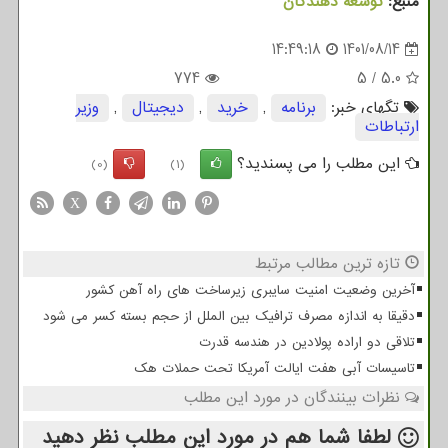
منبع:
توسعه دهندگان
14:49:18
1401/08/14
774
5
/
5.0
تگهای خبر:
برنامه
,
خرید
,
دیجیتال
,
وزیر
ارتباطات
این مطلب را می پسندید؟
(0)
(1)
X
تازه ترین مطالب مرتبط
آخرین وضعیت امنیت سایبری زیرساخت های راه آهن کشور
دقیقا به اندازه مصرف ترافیک بین الملل از حجم بسته کسر می شود
تلاقی دو اراده پولادین در هندسه قدرت
تاسیسات آبی هفت ایالت آمریکا تحت حملات هک
نظرات بینندگان در مورد این مطلب
لطفا شما هم
در مورد این مطلب
نظر دهید