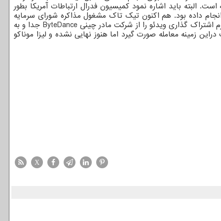
. البته باید اشاره نمود کمیسیون فدرال ارتباطات آمریکا بطور
ی انجام داده بود. هم اکنون تیک تاک مشغول مذاکره شورای سرمایه
گذاری خارجی در ایالات متحده آمریکا(CFIUS) است. هدف از مذاکرات تیک تاک با CFIUS نیز مشخص شدن آنست که آیا می توان پلت فرم اشتراک گذاری ویدئو را از شرکت مادر چینی ByteDance جدا و به
راین زمینه معامله صورت گیرد اما هنوز نهایی نشده و لیزا موناکو
X