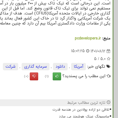
است. این درحالی است که تیک تاک بیش از ۲۰۰ میلیون بار در آمریکا
مستقیم نمی تواند برای تیک تاک قانون وضع کند. اما قبل از این و
یک شرکت آمریکایی واگذار گرد تا در خاک این کشور فعال بماند یا خ
یکی از مقامات وزارت دادگستری آمریکا بیم آن دارد که چنین معامله
منبع:
pcdevelopers.ir
15:02:25
1401/08/12
5
/
5.0
تگهای خبر:
آمریكا
,
دانلود
,
سرمایه گذاری
,
شركت
این مطلب را می پسندید؟
(0)
(1)
تازه ترین مطالب مرتبط
تلاقی دو اراده پولادین در هندسه قدرت
سامسونگ عینک هوشمند می سازد