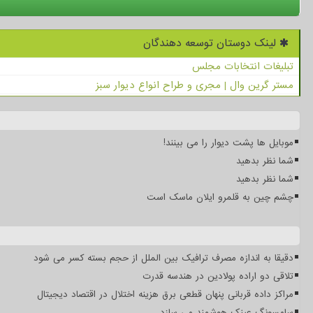
لینک دوستان توسعه دهندگان
تبلیغات انتخابات مجلس
مستر گرین وال | مجری و طراح انواع دیوار سبز
موبایل ها پشت دیوار را می بینند!
شما نظر بدهید
شما نظر بدهید
چشم چین به قلمرو ایلان ماسک است
دقیقا به اندازه مصرف ترافیک بین الملل از حجم بسته کسر می شود
تلاقی دو اراده پولادین در هندسه قدرت
مراکز داده قربانی پنهان قطعی برق هزینه اختلال در اقتصاد دیجیتال
سامسونگ عینک هوشمند می سازد