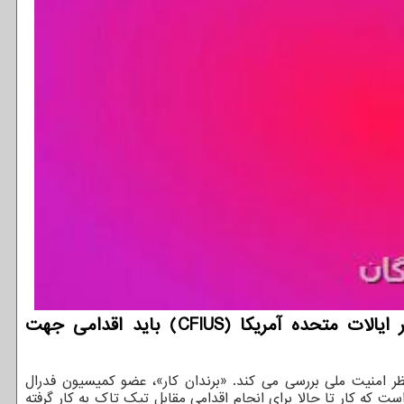
توسعه دهندگان: بگفته یکی از اعضای کمیسیون فدرال ارتباطات آمریکا شورای سرمایه گذاری خارجی در ایالات متحده آمریکا (CFIUS) باید اقدامی جهت
ارجی را از نظر امنیت ملی بررسی می کند. «برندان کار»، عضو کمیسیون فدرال
 که کار تا حالا برای انجام اقدامی مقابل تیک تاک به کار گرفته