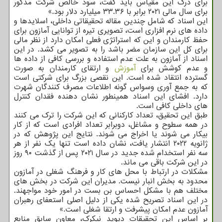
برای درک این مقیاس باید گفت، سود خالص شرکت مذکور
برای سال مالی ۲۰۲۱ برابر با ۳۳.۳۶ میلیارد دلار بود.»
این اسناد که شامل چندین مقاله تحقیقاتی داخلی، اسلایدها و
داده های نرم افزاری است، تصویری تیره از توانایی آمازون برای
حفظ کارمندان و این که استراتژی فعلی امکان دارد از نظر مالی
برای کل این سازمان مضر باشد را به تصویر می کشد. در این
اسناد از آمازون به علت عدم استفاده و بررسی کافی از داده ها
و عدم کوشش برای
آموزش
و ارتقای کارمندان به صورت
گسترده انتقاد شده است. این نقصی بزرگ برای شرکتی است
که به جمع آوری وسواس گونه اطلاعات مصرف کنندگان شهرت
دارد. افشای این اسناد همینطور نشان دهنده فقدان کنترل
های داخلی کافی است.
طبق این تحقیق، تعداد کارکنانی که این شرکت را ترک می کنند
در همه سطوح و مشاغل، دوبرابر تعداد افرادی است که از کار
بیکار می شوند یا اخراج می شوند. نتایج این پژوهش که در
ژانویه ۲۰۲۲ انتشار یافت، نشان داده است تنها یک نفر از هر
سه نفر استخدام شده جدید در سال ۲۰۲۱ پس از گذشت ۹۰ روز
در این شرکت باقی می ماند.
مشکلات در ارتباط با محل های کار و فرهنگ شغلی در آمازون
محدود به بخش انبار نیست. مدیران این شرکت در بخش های
مختلف هم با مشکل احساس بن بست در امور خود مواجهند.
در این اسناد تصریح شده یکی از دلیل اصلی استعفای رهبران
آمازون عدم امکان پیشرفت و ارتقا شغلی است.»
بر اساس این تحقیقات دیوید نیکرک، معاون سابق منابع