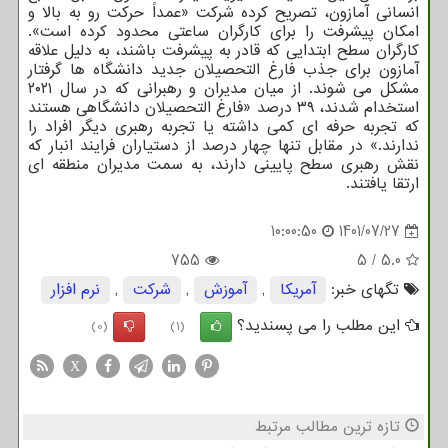
انسانی آمازون، تصریح کرده شرکت «عمداً حرکت رو به بالا و
امکان پیشرفت را برای کارگران ساعتی محدود کرده است».
کارگران سطح ابتدایی که قادر به پیشرفت باشند، به دلیل علاقه
آمازون برای جذب فارغ التحصیلان جدید دانشگاه ها گرفتار
مشکل می شوند. از میان مدیران و رهبرانی که در سال ۲۰۲۱
استخدام شدند، ۳۹ درصد «فارغ التحصیلان دانشگاهی هستند
که تجربه حرفه ای کمی داشته یا تجربه رهبری دیگر افراد را
ندارند.» در مقابل تنها چهار درصد از دستیاران فرایند انبار که
نقش رهبری سطح پایینی دارند، به سمت مدیران منطقه ای
ارتقا یافتند.
10:00:50
1401/07/27
755
5
/
5.0
تگهای خبر:
آمریكا
,
آموزش
,
شركت
,
نرم افزار
این مطلب را می پسندید؟
(0)
(1)
X
تازه ترین مطالب مرتبط