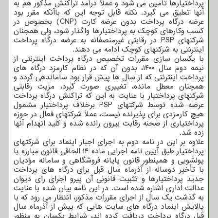
پرداختیارها تأمین می شود و عملاً درآمد تراکنش مذکور هم به
آنها تعلیق می گیرد. نکته قابل توجه این که باآنکه مقرر بود
عرضه درگاه پرداخت بدون عرضه کارت (CNP) بخصوص در
کسب وکارهای کوچک به پرداختیارها واگذار شود، ولی همجنان
شرکتهای PSP در رقابتی غیرمنصفانه به عرضه درگاه پرداخت
اینترنتی به شرکتهای کوچک ادامه می دهند.
با یکسان سازی مقررات تخصیص درگاه پرداخت اینترنتی از
نیمه دوم سال ۱۴۰۰، بدون آن که در نظام کارمزد درگاه های
پرداخت اینترنتی که از سال ها پیش قرار بود ساماندهی گردد و
همچنان معطل مانده، تغییری صورت گیرد، مزیت رقابتی
شرکتهای پرداختیار با عنایت به این که تراکنش درگاه پرداخت
عرضه شده توسط شرکتهای PSP برخلاف پرداختیار مشمول
هیچ کارمزدی برای پذیرنده نیست، عملاً شرکتهای فعال در حوزه
پرداختیاری از صحنه رقابت بیرون رانده شده و کلید انهدام آنها
زده شد.
علاوه بر این در نامه دوم به اجرای اجبار اینماد برای شرکتهای
پرداختیار طبق آیین نامه اجرایی ماده ۱۴ الحاقی قانون مبارزه با
پولشویی و همینطور قانون پایانه فروشگاهی و سامانه مؤدیان
با تأخیر دوساله از آذرماه سال قبل برای درگاه های پرداخت
جدید پرداختیارها و تثبیت قانونی آن پیرو اجرای رای دیوان
عدالت اداری اشاره شده است. در این نامه بیان شده با عنایت
به گذشت یک سال از اجرای مقررات مذکور، انتظار می رود که با
پالایش اینماد درگاه های سایت هایی که پیش از آذرماه سال
قبل درگاه پرداخت دریافت کرده اند، شرایط یکسان به منظور