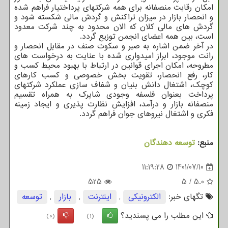
امکان رقابت منصفانه برای همه شرکتهای پرداختیار فراهم شده
و انحصار بازار در میزان تراکنش و گردش مالی شکسته شود و
گردش های مالی کلان که الان محدود به چند شرکت معدود
است، بین همه اعضای انجمن توزیع گردد.
در آخر ضمن اشاره به صبر و سکوت صنف در مقابل انحصار و
رانت موجود، ابراز امیدواری شده با عنایت به درخواست های
مطروحه، امکان اجرای قوانین در ارتباط با بهبود محیط کسب و
کار، رفع انحصار، تقویت بخش خصوصی و کسب کارهای
کوچک، اشتغال دانش بنیان و شفاف سازی عملکرد شرکتهای
پرداخت بعنوان فلسفه وجودی شاپرک به همراه تقسیم
منصفانه بازار و درآمد، افزایش نظارت پذیری و ایجاد زمینه
فکری و اشتغال نیروهای جوان فراهم گردد.
منبع:
توسعه دهندگان
11:19:28
1401/07/10
525
5
/
5.0
تگهای خبر:
الكترونیكی
,
اینترنت
,
بازار
,
توسعه
این مطلب را می پسندید؟
(0)
(1)