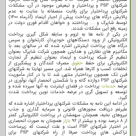
شرکتهای PSP و پرداختیار و تبعیض موجود در آن، مشکلات
شرکتهای پرداختیار برای رقابت منصفانه با عنایت به عدم
پالایش درگاه های پرداخت پیش از اجبار اینماد (آذرماه ۱۴۰۰)
توسط شاپرک و … پرداختند و خواهان اقدام فوری دولت در
زمینه رفع این مشکلات شدند.
در یکی از نامه ها به لزوم و سابقه شکل گیری پرداخت
الکترونیکی از ورود دستگاههای خودپرداز، کارتخوان و سپس
درگاه های پرداخت اینترنتی اشاره شده که در سالهای بعد با
مکانیزم های نظارتی و هدایتی همچون شرکت شاپرک بعنوان
تنظیم گر شبکه پرداخت و اینماد بعنوان تنظیم گر تجارت
الکترونیکی برای حفظ
حقوق
مصرف کنندگان و پیشگیری از
تخلفات کسب و کارها همراه شد. این مسیر نهایتا به شرکتهای
فین تک همچون پرداختیار منتهی شد تا با در کنار مأموریت
شرکتهای PSP دوازده گانه و با شکستن انحصار آنها، نوآوری در
عرضه
خدمات
پرداخت در فضای اینترنت به آنها سپرده شده و
توسعه و تسهیل گری در عرضه خدمات نوین پرداخت شدت
گیرد.
در ادامه این نامه به مشکلات شرکتهای پرداختیار اشاره شده که
علیرغم دریافت مجوزهای قانونی و سرمایه گذاری و جذب
نیروهای نخبه، همچنان سهمشان در پرداخت الکترونیکی کمتر
از ۸ درصد بوده و بیشتر از ۹۲
بازار
همچنان به صورت انحصاری
در اختیار شرکتهای PSP است و علت اینست که زیرساخت
تراکنش های پرداخت صرفا از راه شرکتهای PSP برای