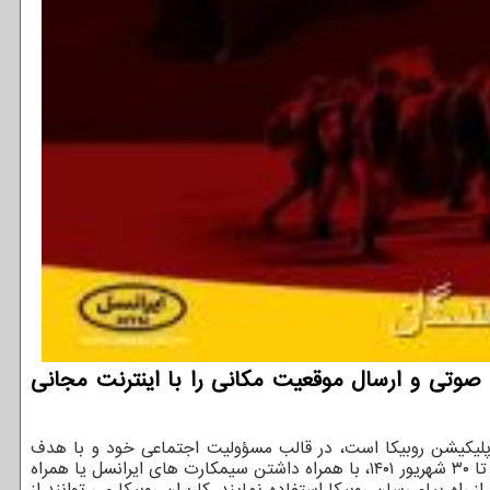
 صوتی و ارسال موقعیت مکانی را با اینترنت مجانی
ر اپلیکیشن روبیکا است، در قالب مسؤولیت اجتماعی خود و با هدف
تسهیل ارتباطات زائرین اربعین، طرح ویژه ای را به کاربران روبیکا عرضه کرده است. در طرح ویژه روبیکا برای اربعین حسینی، زائرین می توانند تا ۳۰ شهریور ۱۴۰۱، با همراه داشتن سیمکارت های ایرانسل یا همراه
ه پیام رسان روبیکا استفاده نمایند. کاربران روبیکا می توانند از