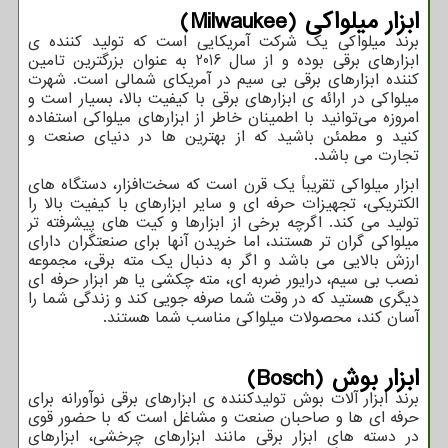
ابزار میلواکی (
Milwaukee
)
برند میلواکی یک شرکت آمریکایی است که تولید کننده ی
ابزارهای برقی بوده و از سال 2016 به عنوان بزرگترین تامین
کننده ابزارهای برقی بی سیم در آمریکای شمالی است. شهرت
میلواکی در ارائه ی ابزارهای برقی با کیفیت بالا، بسیار است و
امروزه می‌توانید با اطمینان خاطر از ابزارهای میلواکی استفاده
کنید و مطمئن باشید که از بهترین‌ ها در دنیای صنعت و
تجارت می باشد.
ابزار میلواکی تقریباً یک قرن است که سخت‌افزار، دستگاه‌ های
الکتریکی، تجهیزات حرفه ‌ای و سایر ابزارهای با کیفیت بالا را
تولید می کند. اگرچه برخی از ابزارها و کیت ‌های پیشرفته ‌تر
میلواکی گران ‌تر هستند، اما خریدن آنها برای صنعتگران دارای
ارزش بالایی می باشد و اگر به دنبال یک مته برقی، مجموعه
نصب بی سیم، درایور ضربه ای، مته چکشی یا هر ابزار حرفه ای
دیگری هستید که در وقت شما صرفه جویی کند و زندگی شما را
آسان کند، محصولات میلواکی مناسب شما هستند.
ابزار بوش (
Bosch
)
برند ابزار آلات بوش تولیدکننده ی ابزارهای برقی نوآورانه برای
حرفه ای ها و صاحبان صنعت و مشاغل است که با حضور قوی
در دسته‌ های ابزار برقی مانند ابزارهای چرخشی، ابزارهای