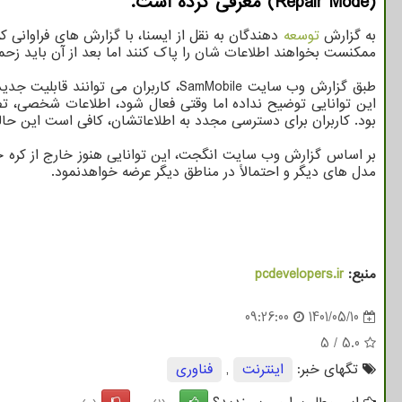
(Repair Mode) معرفی کرده است.
به گزارش
توسعه
دهندگان به نقل از ایسنا، با گزارش های فراوانی
ممکنست بخواهند اطلاعات شان را پاک کنند اما بعد از آن باید زحمت 
این توانایی توضیح نداده اما وقتی فعال شود، اطلاعات شخصی، ت
بود. کاربران برای دسترسی مجدد به اطلاعاتشان، کافی است این حالت 
مدل های دیگر و احتمالاً در مناطق دیگر عرضه خواهدنمود.
منبع:
pcdevelopers.ir
09:26:00
1401/05/10
5
/
5.0
تگهای خبر:
اینترنت
,
فناوری