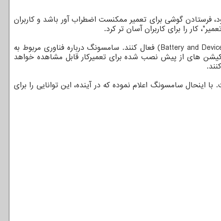
د، فرستادن گوشی برای تعمیر ممکنست اضطراب آور باشد و کاربران
"، کار را برای کاربران آسان تر کرد.
طبق گزارش وب سایت SamMobile، کاربران می توانند قابلیت جدید را در قسمت "تنظیمات"، در بخش "باتری و نگهداری دستگاه" (Battery and Device Care) فعال کنند. سامسونگ درباره فناوری مربوط به
لیکیشن های از پیش نصب شده برای تعمیرکار قابل مشاهده خواهد
نند.
این توانایی هنوز خارج از کره جنوبی اعلام نشده و فعلا برای گوشیهای سری گلکسی اس ۲۱ موجود است. با اینحال سامسونگ اعلام نموده که در آینده، این توانایی را برای