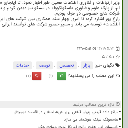
وزیر ارتباطات و فناوری اطلاعات همین طور اظهار نمود: تا اینجای 
ام. از پارک علوم و فناوری «اسکولکووا» در مسکو نیز دیدن کردم و
شرکت های خصوصی دو طرف بودیم.
زارع پور اشاره کرد: تا امروز چهار سند همکاری بین شرکت های ایر
اطلاعات» توسعه می یابد و مسیر حضور شرکت های توانمند ایرانی در ب
23:05:11
1401/05/02
5
/
5.0
تگهای خبر:
بازار
,
تخصص
,
توسعه
,
خدمات
این مطلب را می پسندید؟
(0)
(1)
تازه ترین مطالب مرتبط
مراکز داده قربانی پنهان قطعی برق هزینه اختلال در اقتصاد دیجیتال
سامسونگ عینک هوشمند می سازد
تاسیسات آبی هفت ایالت آمریکا تحت حملات هک