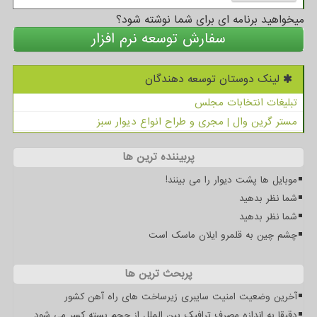
میخواهید برنامه ای برای شما نوشته شود؟
سفارش توسعه نرم افزار
لینک دوستان توسعه دهندگان
تبلیغات انتخابات مجلس
مستر گرین وال | مجری و طراح انواع دیوار سبز
پربیننده ترین ها
موبایل ها پشت دیوار را می بینند!
شما نظر بدهید
شما نظر بدهید
چشم چین به قلمرو ایلان ماسک است
پربحث ترین ها
آخرین وضعیت امنیت سایبری زیرساخت های راه آهن کشور
دقیقا به اندازه مصرف ترافیک بین الملل از حجم بسته کسر می شود