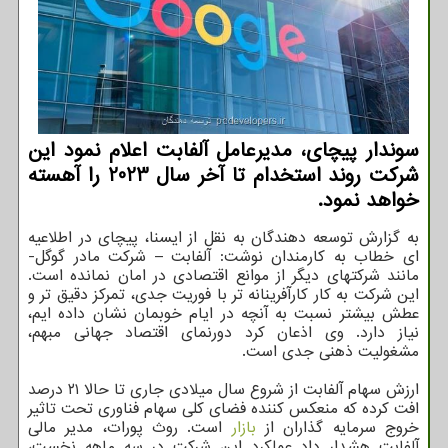
سوندار پیچای، مدیرعامل آلفابت اعلام نمود این
شرکت روند استخدام تا آخر سال 2023 را آهسته
خواهد نمود.
به گزارش توسعه دهندگان به نقل از ایسنا، پیچای در اطلاعیه
ای خطاب به کارمندان نوشت: آلفابت – شرکت مادر گوگل-
مانند شرکتهای دیگر از موانع اقتصادی در امان نمانده است.
این شرکت به کار کارآفرینانه تر با فوریت جدی، تمرکز دقیق تر و
عطش بیشتر نسبت به آنچه در ایام خوبمان نشان داده ایم،
نیاز دارد. وی اذعان کرد دورنمای اقتصاد جهانی مبهم،
مشغولیت ذهنی جدی است.
ارزش سهام آلفابت از شروع سال میلادی جاری تا حالا ۲۱ درصد
افت کرده که منعکس کننده فضای کلی سهام فناوری تحت تاثیر
خروج سرمایه گذاران از
بازار
است. روث پورات، مدیر مالی
آلفابت هشدار داد عملکرد این شرکت در سه ماهه نخست،