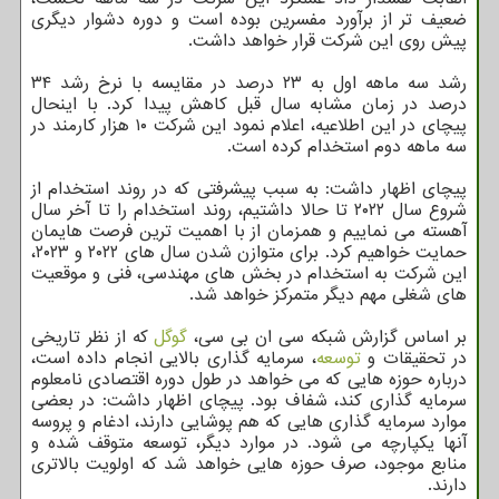
ضعیف تر از برآورد مفسرین بوده است و دوره دشوار دیگری
پیش روی این شرکت قرار خواهد داشت.
رشد سه ماهه اول به ۲۳ درصد در مقایسه با نرخ رشد ۳۴
درصد در زمان مشابه سال قبل کاهش پیدا کرد. با اینحال
پیچای در این اطلاعیه، اعلام نمود این شرکت ۱۰ هزار کارمند در
سه ماهه دوم استخدام کرده است.
پیچای اظهار داشت: به سبب پیشرفتی که در روند استخدام از
شروع سال ۲۰۲۲ تا حالا داشتیم، روند استخدام را تا آخر سال
آهسته می نماییم و همزمان از با اهمیت ترین فرصت هایمان
حمایت خواهیم کرد. برای متوازن شدن سال های ۲۰۲۲ و ۲۰۲۳،
این شرکت به استخدام در بخش های مهندسی، فنی و موقعیت
های شغلی مهم دیگر متمرکز خواهد شد.
بر اساس گزارش شبکه سی ان بی سی،
گوگل
که از نظر تاریخی
در تحقیقات و
توسعه
، سرمایه گذاری بالایی انجام داده است،
درباره حوزه هایی که می خواهد در طول دوره اقتصادی نامعلوم
سرمایه گذاری کند، شفاف بود. پیچای اظهار داشت: در بعضی
موارد سرمایه گذاری هایی که هم پوشایی دارند، ادغام و پروسه
آنها یکپارچه می شود. در موارد دیگر، توسعه متوقف شده و
منابع موجود، صرف حوزه هایی خواهد شد که اولویت بالاتری
دارند.