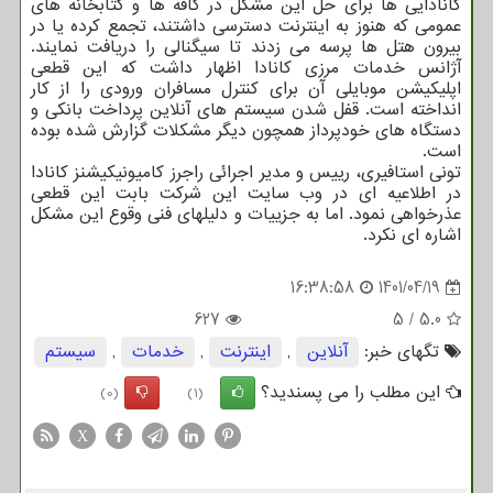
کانادایی ها برای حل این مشکل در کافه ها و کتابخانه های
عمومی که هنوز به اینترنت دسترسی داشتند، تجمع کرده یا در
بیرون هتل ها پرسه می زدند تا سیگنالی را دریافت نمایند.
آژانس خدمات مرزی کانادا اظهار داشت که این قطعی
اپلیکیشن موبایلی آن برای کنترل مسافران ورودی را از کار
انداخته است. قفل شدن سیستم های آنلاین پرداخت بانکی و
دستگاه های خودپرداز همچون دیگر مشکلات گزارش شده بوده
است.
تونی استافیری، رییس و مدیر اجرائی راجرز کامیونیکیشنز کانادا
در اطلاعیه ای در وب سایت این شرکت بابت این قطعی
عذرخواهی نمود. اما به جزییات و دلیلهای فنی وقوع این مشکل
اشاره ای نکرد.
16:38:58
1401/04/19
627
5
/
5.0
تگهای خبر:
آنلاین
,
اینترنت
,
خدمات
,
سیستم
این مطلب را می پسندید؟
(0)
(1)
X