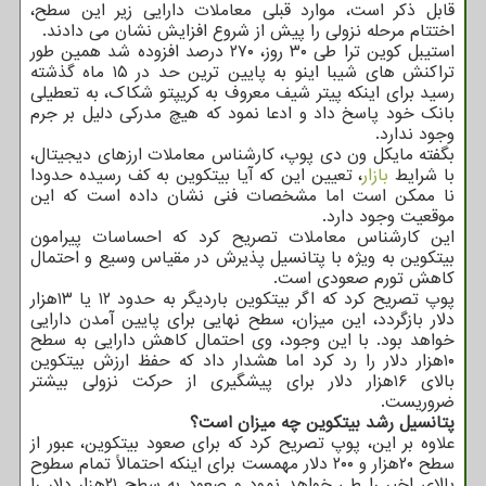
قابل ذکر است، موارد قبلی معاملات دارایی زیر این سطح،
اختتام مرحله نزولی را پیش از شروع افزایش نشان می دادند.
استیبل کوین ترا طی ۳۰ روز، ۲۷۰ درصد افزوده شد همین طور
تراکنش های شیبا اینو به پایین ترین حد در ۱۵ ماه گذشته
رسید برای اینکه پیتر شیف معروف به کریپتو شکاک، به تعطیلی
بانک خود پاسخ داد و ادعا نمود که هیچ مدرکی دلیل بر جرم
وجود ندارد.
بگفته مایکل ون دی پوپ، کارشناس معاملات ارزهای دیجیتال،
با شرایط
بازار
، تعیین این که آیا بیتکوین به کف رسیده حدودا
نا ممکن است اما مشخصات فنی نشان داده است که این
موقعیت وجود دارد.
این کارشناس معاملات تصریح کرد که احساسات پیرامون
بیتکوین به ویژه با پتانسیل پذیرش در مقیاس وسیع و احتمال
کاهش تورم صعودی است.
پوپ تصریح کرد که اگر بیتکوین باردیگر به حدود ۱۲ یا ۱۳هزار
دلار بازگردد، این میزان، سطح نهایی برای پایین آمدن دارایی
خواهد بود. با این وجود، وی احتمال کاهش دارایی به سطح
۱۰هزار دلار را رد کرد اما هشدار داد که حفظ ارزش بیتکوین
بالای ۱۶هزار دلار برای پیشگیری از حرکت نزولی بیشتر
ضروریست.
پتانسیل رشد بیتکوین چه میزان است؟
علاوه بر این، پوپ تصریح کرد که برای صعود بیتکوین، عبور از
سطح ۲۰هزار و ۲۰۰ دلار مهمست برای اینکه احتمالاً تمام سطوح
بالای اخیر را طی خواهد نمود و صعود به سطح ۲۱هزار دلار را