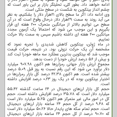
ادامه خواهد داد. بطور کلی، تحلیلگر بازار بر این باور است که
چشم انداز بیتکوین به شکست در سطح متکی است.
وی ادامه داد: اگر ما سطح بالای ۲۱هزار دلار را بشکنیم، به نظر
می آید روند به سمت ۲۹هزار دلار درحال وقوع است که در آن
سطح می توانیم بالاتر از میانگین متحرک ۲۰۰ هفته ای قرار
بگیریم و این موجب می شود که احتمالاً یک آزمون مجدد
میانگین ۲۰۰ هفته ای داشته باشیم سپس به سمت بالا حرکت
نماییم.
در ماه ژوئن، بیتکوین کاهش شدیدی را تجربه نمود که
مشخصه آن یک حرکت نزولی بود. در نتیجه، حرکت قیمت
موجب شد که بیتکوین بدترین عملکرد سه ماهه خودرا ثبت کند
و بیش از ۵۶ درصد ارزش خودرا از دست بدهد.
مجموع ارزش بازار جهانی رمزارزها هم اکنون ۹۰۷.۹۸ میلیارد
دلار برآورد می شود که این رقم نسبت به روز قبل ۵.۰۹ درصد
بیشتر شده است. هم اکنون ۴۲.۳۸ درصد کل بازار رمزارزها در
اختیار بیتکوین بوده که در یک روز ۰.۲۳ درصد افزایش داشته
است.
حجم کل بازار ارزهای دیجیتال در ۲۴ ساعت گذشته ۵۵.۴۲
میلیارد دلار است که ۳۵.۷۸ درصد افزایش داشته است. حجم
کل در امور مالی غیر متمرکز هم اکنون ۵.۲۵ میلیارد دلار است
که ۹.۴۸ درصد از کل حجم ۲۴ ساعته بازار ارزهای دیجیتال
است. حجم تمام سکه های پایدار حالا ۵۰.۲۶ میلیارد دلار است
که ۹۰.۷۰ درصد از کل حجم ۲۴ ساعته بازار ارزهای دیجیتال