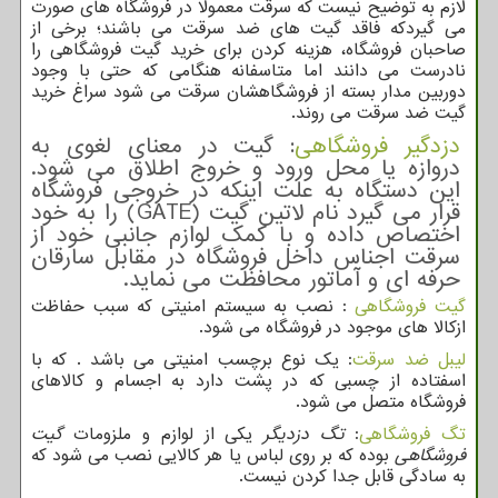
لازم به توضیح نیست که سرقت معمولا در فروشگاه های صورت
می گیردکه فاقد گیت های ضد سرقت می باشند؛ برخی از
صاحبان فروشگاه، هزینه کردن برای خرید گیت فروشگاهی را
نادرست می دانند اما متاسفانه هنگامی که حتی با وجود
دوربین مدار بسته از فروشگاهشان سرقت می شود سراغ خرید
گیت ضد سرقت می روند.
دزدگیر فروشگاهی
: گیت در معنای لغوی به
دروازه یا محل ورود و خروج اطلاق می شود.
این دستگاه به علت اینکه در خروجی فروشگاه
قرار می گیرد نام لاتین گیت (
GATE
) را به خود
اختصاص داده و با کمک لوازم جانبی خود از
سرقت اجناس داخل فروشگاه در مقابل سارقان
حرفه ای و آماتور محافظت می نماید.
گیت فروشگاهی
: نصب به سیستم امنیتی که سبب حفاظت
ازکالا های موجود در فروشگاه می شود.
لیبل ضد سرقت
:
یک نوع برچسب امنیتی می باشد . که با
اسفتاده از چسبی که در پشت دارد به اجسام و کالاهای
فروشگاه متصل می شود.
تگ فروشگاهی
:
تگ دزدیگر
یکی از لوازم و ملزومات
گیت
فروشگاهی
بوده که بر روی لباس یا هر کالایی نصب می شود که
به سادگی قابل جدا کردن نیست.