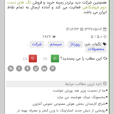
همچنین شرکت دید برتردر زمینه خرید و فروش
تگ های دست
دوم فروشگاهی
فعالیت می کند و آماده ارسال به تمام نقاط
ایران می باشد.
14:16:43
1399/05/06
2827
5
/
5.0
تگهای خبر:
رپورتاژ
,
سیستم
,
شركت
,
محصولات
این مطلب را می پسندید؟
(0)
(1)
X
تازه ترین مطالب مرتبط
متا از نخست وزیر هند پوزش خواست
سامسونگ عینک هوشمند می سازد
اخراج کارمندان بخش هوش مصنوعی عمومی آمازون
رونمایی از دیش جدید استارلینک با وزن کمتر و مصرف بهینه تر