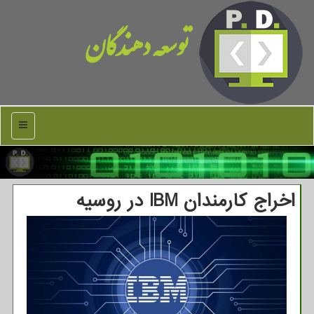
توسعه دهندگان
منو
اخراج کارمندان IBM در روسیه