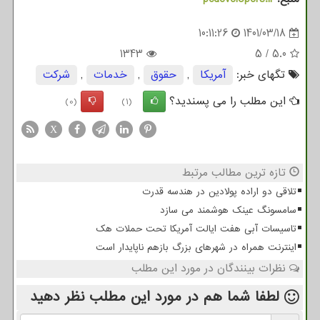
10:11:26
1401/03/18
1343
5
/
5.0
تگهای خبر:
آمریكا
,
حقوق
,
خدمات
,
شركت
این مطلب را می پسندید؟
(0)
(1)
X
تازه ترین مطالب مرتبط
تلاقی دو اراده پولادین در هندسه قدرت
سامسونگ عینک هوشمند می سازد
تاسیسات آبی هفت ایالت آمریکا تحت حملات هک
اینترنت همراه در شهرهای بزرگ بازهم ناپایدار است
نظرات بینندگان در مورد این مطلب
لطفا شما هم
در مورد این مطلب
نظر دهید