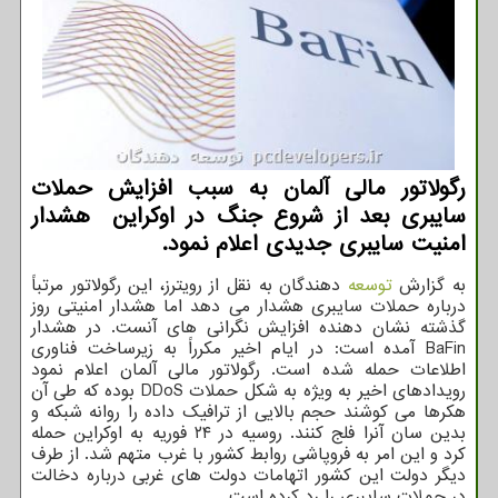
رگولاتور مالی آلمان به سبب افزایش حملات
سایبری بعد از شروع جنگ در اوکراین هشدار
امنیت سایبری جدیدی اعلام نمود.
به گزارش
توسعه
دهندگان به نقل از رویترز، این رگولاتور مرتباً
درباره حملات سایبری هشدار می دهد اما هشدار امنیتی روز
گذشته نشان دهنده افزایش نگرانی های آنست. در هشدار
BaFin آمده است: در ایام اخیر مکرراً به زیرساخت فناوری
اطلاعات حمله شده است. رگولاتور مالی آلمان اعلام نمود
رویدادهای اخیر به ویژه به شکل حملات DDoS بوده که طی آن
هکرها می کوشند حجم بالایی از ترافیک داده را روانه شبکه و
بدین سان آنرا فلج کنند. روسیه در ۲۴ فوریه به اوکراین حمله
کرد و این امر به فروپاشی روابط کشور با غرب متهم شد. از طرف
دیگر دولت این کشور اتهامات دولت های غربی درباره دخالت
در حملات سایبری را رد کرده است.