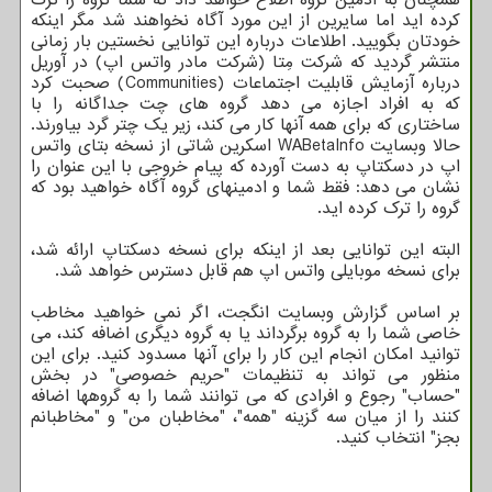
همچنان به ادمین گروه اطلاع خواهد داد که شما گروه را ترک
کرده اید اما سایرین از این مورد آگاه نخواهند شد مگر اینکه
خودتان بگویید. اطلاعات درباره این توانایی نخستین بار زمانی
منتشر گردید که شرکت مِتا (شرکت مادر واتس اپ) در آوریل
درباره آزمایش قابلیت اجتماعات (Communities) صحبت کرد
که به افراد اجازه می دهد گروه های چت جداگانه را با
ساختاری که برای همه آنها کار می کند، زیر یک چتر گرد بیاورند.
حالا وبسایت WABetaInfo اسکرین شاتی از نسخه بتای واتس
اپ در دسکتاپ به دست آورده که پیام خروجی با این عنوان را
نشان می دهد: فقط شما و ادمینهای گروه آگاه خواهید بود که
گروه را ترک کرده اید.
البته این توانایی بعد از اینکه برای نسخه دسکتاپ ارائه شد،
برای نسخه موبایلی واتس اپ هم قابل دسترس خواهد شد.
بر اساس گزارش وبسایت انگجت، اگر نمی خواهید مخاطب
خاصی شما را به گروه برگرداند یا به گروه دیگری اضافه کند، می
توانید امکان انجام این کار را برای آنها مسدود کنید. برای این
منظور می تواند به تنظیمات "حریم خصوصی" در بخش
"حساب" رجوع و افرادی که می توانند شما را به گروهها اضافه
کنند را از میان سه گزینه "همه"، "مخاطبان من" و "مخاطبانم
بجز" انتخاب کنید.