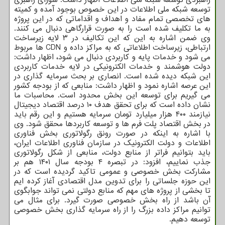
توسعه شبکه ملی اطلاعات در این خصوص بوجود آمده و کمیته
های تخصصی تمام مفاد و اهداف و اقداماتی که در این پروژه
به ما تکلیف شده است را به صورت قرارگاهی دنبال می کنند.
وی ضمن اشاره به این که این تکالیف در ۳ لایه زیرساخت
ارتباطی، زیرساخت اطلاعاتی که به مراکز داده و CDN ها مربوط
می شود و خدمات پایه و کاربردی دنبال می شود، اظهار داشت:
دولت هوشمند و خدمات الکترونیکی در لایه خدمات کاربردی
این شبکه دیده شده است. انصاری بر بحث سرمایه گذاری در
این عرصه اشاره نمود و اظهار داشت: منابعی که از بودجه کشور
می گیریم برای توسعه این بخش محدود است. محاسبات ما
نشان داده است که برای تحقق هدف ۱۰ درصد اقتصاد دیجیتال
نیازمند ۴۰۰ هزار میلیارد تومان سرمایه هستیم و این رقم باید
در بخش اقتصاد پلت فرم ها و توسعه کاربردها محقق شود. وی
با اشاره به اینکه در صورت رونق رگولاتوری بخش فناوری
اطلاعات و دولت الکترونیک در سازمان فناوری اطلاعات ایران،
باید بتوانیم فراتر از منابع دولت، منابعی از شکل رگولاتوری
جذب نماییم، افزود: در تبصره ۴ بودجه سال ۱۴۰۱ هم بر
مشارکت بخش خصوصی و عمومی تاکید گردیده است که در
این حوزه جلساتی را برای تدوین مدل اقتصادی آغاز کرده ایم
تا بخشی از پروژه های مهم که منابع دولتی نمی تواند جوابگوی
آن باشد از راه بخش خصوصی صورت گیرد. برای مثال می
توانیم مراکز داده بزرگ را از راه سرمایه گذاری بخش خصوصی
توسعه دهیم.