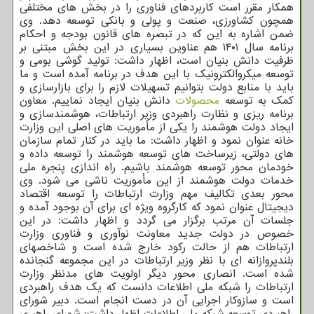
همکار مقرر است کاربردهای فناوری را در بخش های مختلفی
همچون کشاورزی، صنعت و پولی و بانکی توسعه دهد. وی
ضمن اشاره به این که در تبصره های قانون بودجه و احکام
برنامه سال ۱۴۰۱ هم عناوین بسیاری در این بخش مبتنی بر
ظرفیت دانش بنیان است، اظهار داشت: تولید گوشی بومی و
توسعه میکروالکترونیک با این هدف در برنامه آمده است و ما
باید با منابع دولت بتوانیم تسهیلات لازم را برای بازارسازی و
کمک به توسعه
محصولات
دانش بنیان ایجاد نماییم. معاون
برنامه ریزی و نظارت راهبردی وزیر ارتباطات، هوشمندسازی و
ایجاد دولت هوشمند را یکی از مأموریت های اصلی این وزارت
خانه عنوان نمود و اظهار داشت: ما باید در کنار تمام سازمان
های دولتی، زیرساخت های توسعه هوشمند را توسعه داده و
خودمان محور توسعه هوشمند باشیم. راه اندازی پنجره ملی
خدمات دولت هوشمند از این مأموریت ناشی می شود. وی
محور بعدی تکالیف مهم وزارت ارتباطات را توسعه اقتصاد
دیجیتال عنوان نمود که کارگروه ویژه ای برای آن بوجود آمده و
جلسات آن مرتب برگزار می گردد و اظهار داشت: در این
خصوص در دولت جدید معاونت نوآوری و فناوری وزارت
ارتباطات هم از حالت رکود خارج شده است و شاخصهای
بلندپروازانه ای با نظر وزیر ارتباطات در این مجموعه گنجانده
شده است. انصاری محور دیگر اولویت های مدنظر وزارت
ارتباطات را شبکه ملی اطلاعات دانست که یک هدف راهبردی
است و سازوکار اجرایی آن در دست انجام است. دبیر شورای
راهبردی توسعه شبکه ملی اطلاعات اظهار داشت: شورای راهبری