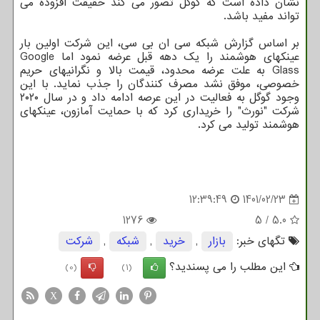
نشان داده است که گوگل تصور می کند حقیقت افزوده می
تواند مفید باشد.
بر اساس گزارش شبکه سی ان بی سی، این شرکت اولین بار
عینکهای هوشمند را یک دهه قبل عرضه نمود اما Google
Glass به علت عرضه محدود، قیمت بالا و نگرانیهای حریم
خصوصی، موفق نشد مصرف کنندگان را جذب نماید. با این
وجود گوگل به فعالیت در این عرصه ادامه داد و در سال ۲۰۲۰
شرکت "نورث" را خریداری کرد که با حمایت آمازون، عینکهای
هوشمند تولید می کرد.
12:39:49
1401/02/23
1276
5
/
5.0
تگهای خبر:
بازار
,
خرید
,
شبكه
,
شركت
این مطلب را می پسندید؟
(0)
(1)
X