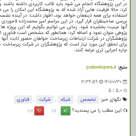
کرد: حالا ظرفیت هایی آزاد شده که به پژوهشگاه این امکان را می ده
بررسی صاحبنظران قرار گیرد. در این مراسم امیر محمدزاده لاجوردی
آنها عینیت بخشیده شود. زمانی می توانیم بگوئیم که این پروژه ه
پژوهی عنوان نمود و اضافه کرد: همانطور که مشخص است فناوری ارت
برای تحقق این مورد نیاز است که پژوهشگران در شرکت زیرساخت حضو
چاره اجرایی تری عرضه کنند.
منبع:
pcdevelopers.ir
12:34:59
1401/01/30
5
/
5.0
تگهای خبر:
تخصص
,
شبكه
,
شركت
,
فناوری
این مطلب را می پسندید؟
(0)
(1)