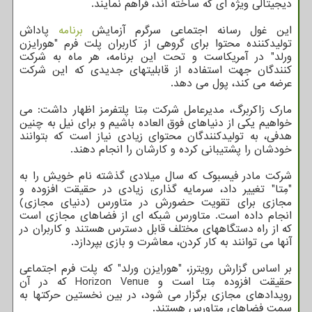
دیجیتالی ویژه ای که ساخته اند، فراهم نمایند.
این غول رسانه اجتماعی سرگرم آزمایش
برنامه
پاداش
تولیدکننده محتوا برای گروهی از کاربران پلت فرم "هورایزن
ورلد" در آمریکاست و تحت این برنامه، هر ماه به شرکت
کنندگان جهت استفاده از قابلیتهای جدیدی که این شرکت
عرضه می کند، پول می دهد.
مارک زاکربرگ، مدیرعامل شرکت مِتا پلتفرمز اظهار داشت: می
خواهیم یکی از دنیاهای فوق العاده باشیم و برای نیل به چنین
هدفی، به تولیدکنندگان محتوای زیادی نیاز است که بتوانند
خودشان را پشتیبانی کرده و کارشان را انجام دهند.
شرکت مادر فیسبوک که سال میلادی گذشته نام خویش را به
"مِتا" تغییر داد، سرمایه گذاری زیادی در حقیقت افزوده و
مجازی برای تقویت حضورش در متاورس (دنیای مجازی)
انجام داده است. متاورس شبکه ای از فضاهای مجازی است
که از راه دستگاههای مختلف قابل دسترس هستند و کاربران در
آنها می توانند به کار کردن، معاشرت و بازی بپردازد.
بر اساس گزارش رویترز، "هورایزن ورلد" که پلت فرم اجتماعی
حقیقت افزوده مِتا است و Horizon Venue که در آن
رویدادهای مجازی برگزار می شود، در بین نخستین حرکتها به
سمت فضاهای متاورس هستند.