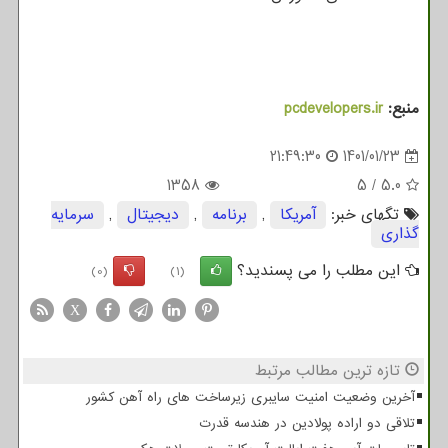
منبع:
pcdevelopers.ir
21:49:30
1401/01/23
1358
5
/
5.0
تگهای خبر:
آمریكا
,
برنامه
,
دیجیتال
,
سرمایه
گذاری
این مطلب را می پسندید؟
(0)
(1)
X
تازه ترین مطالب مرتبط
آخرین وضعیت امنیت سایبری زیرساخت های راه آهن کشور
تلاقی دو اراده پولادین در هندسه قدرت