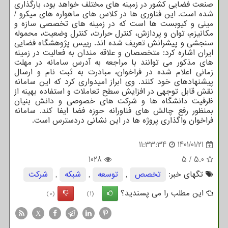
صنعت فضایی کشور در زمینه های مختلف خواهد بود، بارگذاری
شده است. این فناوری ها در کلاس های ماهواره های میکرو /
مینی و کیوبست ها است که در زمینه های تخصصی سازه و
مکانیزم، توان و پردازش، کنترل حرارت، کنترل وضعیت، محموله
سنجشی و پیشرانش تعریف شده اند. رییس پژوهشگاه فضایی
ایران اشاره کرد: متخصصان و علاقه مندان به فعالیت در زمینه
های مذکور می توانند با مراجعه به آدرس سامانه در مهلت
زمانی اعلام شده در فراخوان، مبادرت به ثبت نام و ارسال
پیشنهادهای خود کنند. وی ابراز امیدواری کرد که این سامانه
نقش قابل توجهی در افزایش سطح تعاملات و استفاده بهینه از
ظرفیت دانشگاه ها و شرکت های خصوصی و دانش بنیان
بمنظور رفع چالش های فناورانه حوزه فضا ایفا کند. سامانه
فراخوان واگذاری پروژه ها در این نشانی دردسترس است.
11:33:34
1401/01/21
1028
5
/
5.0
تگهای خبر:
تخصص
,
توسعه
,
شبكه
,
شركت
این مطلب را می پسندید؟
(0)
(1)
X