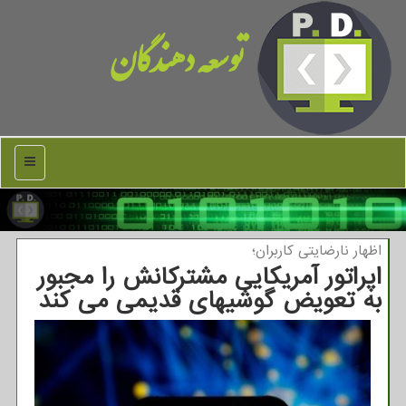
توسعه دهندگان
منو
اظهار نارضایتی كاربران؛
اپراتور آمریكایی مشتركانش را مجبور
به تعویض گوشیهای قدیمی می كند